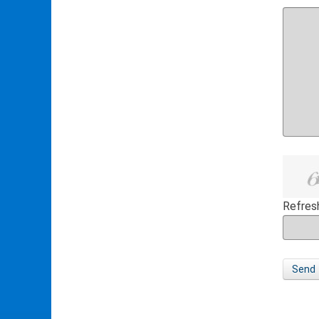
Refres
Send