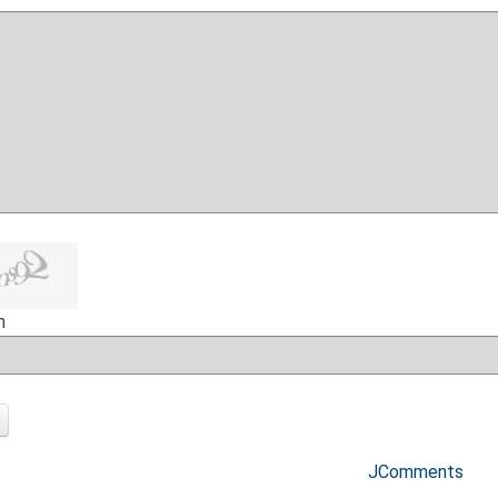
h
JComments