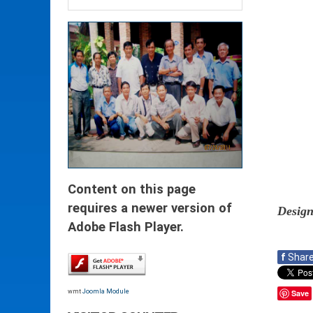
Content on this page
requires a newer version of
Desig
Adobe Flash Player.
f
Shar
wmt
Joomla Module
Save