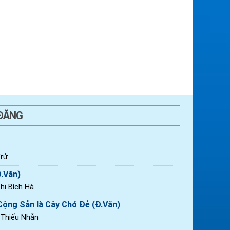
 ĐĂNG
rử
Đ.Văn)
ị Bích Hà
ộng Sản là Cây Chó Đẻ (Đ.Văn)
 Thiếu Nhẫn