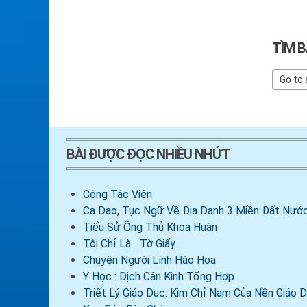
TÌM B
BÀI ĐƯỢC ĐỌC NHIỀU NHỨT
Cộng Tác Viên
Ca Dao, Tục Ngữ Về Địa Danh 3 Miền Đất Nước
Tiểu Sử Ông Thủ Khoa Huân
Tôi Chỉ Là... Tờ Giấy...
Chuyện Người Lính Hào Hoa
Y Học : Dịch Cân Kinh Tổng Hợp
Triết Lý Giáo Dục: Kim Chỉ Nam Của Nền Giáo