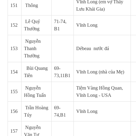
Vĩnh Long
(em vợ Thầy
151
Thông
Lưu Khải Gia)
Lê Quý
71-74,
152
Vĩnh Long
Thường
B1
Nguyễn
153
Thanh
Débeau nước đá
Thường
Bùi Quang
69-
154
Vĩnh Long (nhà của Mẹ)
Tiên
73,11B1
Nguyễn
Tiệm Vàng Hồng Quan,
155
Hồng
Tuấn
Vĩnh Long - USA
Trần Hoàng
69-
156
Vĩnh Long
Túy
74,B1
Nguyễn
157
Văn Tư