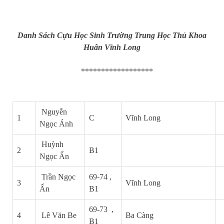
Danh Sách Cựu Học Sinh Trường Trung Học Thủ Khoa
Huân Vĩnh Long
******************
Nguyễn
1
C
Vĩnh Long
Ngọc Ánh
Huỳnh
2
B1
Ngọc Ẩn
Trần Ngọc
69-74 ,
3
Vĩnh Long
Ẩn
B1
69-73 ,
4
Lê Văn Be
Ba Càng
B1