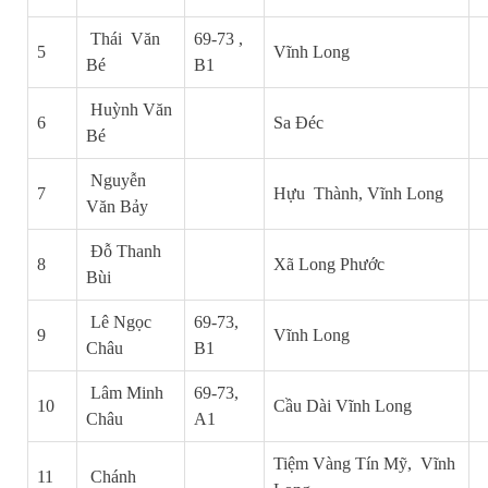
Thái Văn
69-73 ,
5
Vĩnh Long
Bé
B1
Huỳnh Văn
6
Sa Đéc
Bé
Nguyễn
7
Hựu Thành, Vĩnh Long
Văn Bảy
Đỗ Thanh
8
Xã Long Phước
Bùi
Lê Ngọc
69-73,
9
Vĩnh Long
Châu
B1
Lâm Minh
69-73,
1
0
Cầu Dài Vĩnh Long
Châu
A1
Tiệm Vàng Tín Mỹ, Vĩnh
11
Chánh