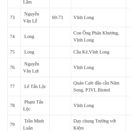
Lâm
Nguyễn
73
69-73
Vĩnh Long
Văn Lễ
Con Ông Phán Khương,
74
Long
Vĩnh Long
75
Long
Cầu Kè,Vĩnh Long
Nguyễn
76
Vĩnh Long
Văn Lợi
Quán Cafe đầu cầu Năm
77
Lê Tấn Lộc
Song, P3VL Bioted
Phạm Tấn
78
Vĩnh Long
Lộc
Trần Minh
Dạy chung Trường với
79
Luân
Kiệm