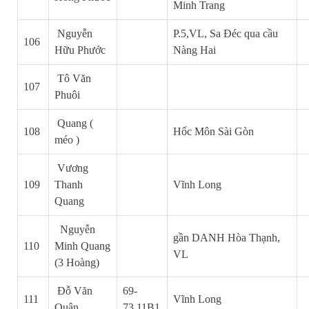
Minh Trang
Nguyễn
P.5,VL, Sa Đéc qua cầu
106
Hữu Phước
Nàng Hai
Tô Văn
107
Phuôi
Quang
(
108
Hốc Môn Sài Gòn
méo )
Vương
109
Thanh
Vĩnh Long
Quang
Nguyễn
gần DANH
Hòa Thạnh,
110
Minh Quang
VL
(3 Hoàng)
Đỗ Văn
69-
111
Vĩnh Long
Quân
73,11B1