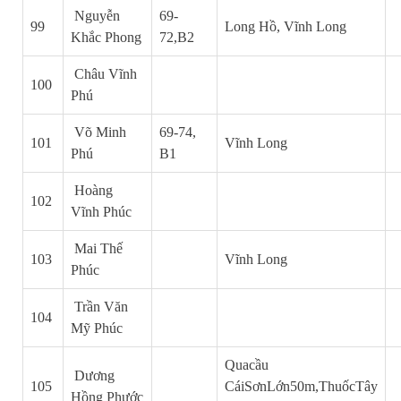
Nguyễn
69-
99
Long Hồ, Vĩnh Long
Khắc Phong
72,B2
Châu Vĩnh
100
Phú
Võ Minh
69-74,
101
Vĩnh Long
Phú
B1
Hoàng
102
Vĩnh Phúc
Mai Thế
103
Vĩnh Long
Phúc
Trần Văn
104
Mỹ Phúc
Quacầu
Dương
105
CáiSơnLớn50m,ThuốcTây
Hồng Phước