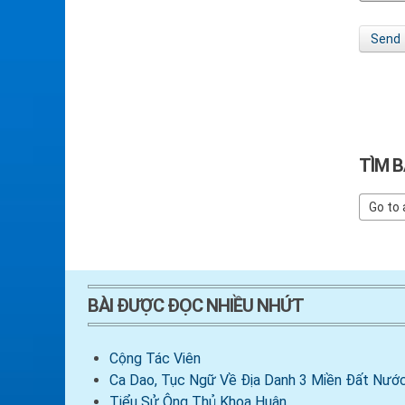
Send
TÌM B
BÀI ĐƯỢC ĐỌC NHIỀU NHỨT
Cộng Tác Viên
Ca Dao, Tục Ngữ Về Địa Danh 3 Miền Đất Nước
Tiểu Sử Ông Thủ Khoa Huân