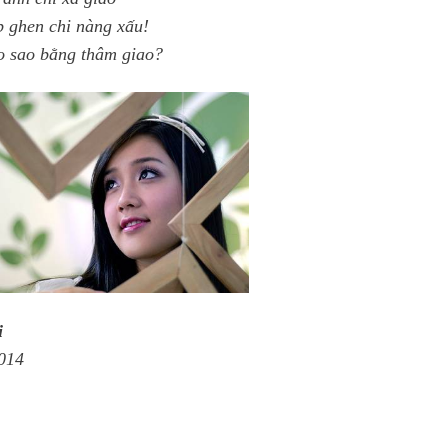
 ghen chi nàng xấu!
o sao bằng thâm giao?
i
014