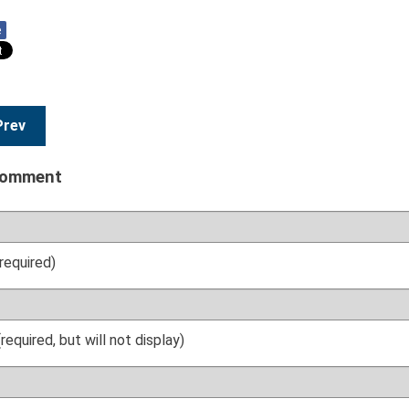
e
Prev
comment
required)
(required, but will not display)