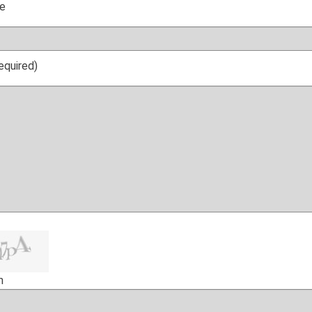
e
required)
h