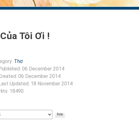
Của Tôi Ơi !
egory:
Thơ
Published: 06 December 2014
Created: 06 December 2014
Last Updated: 18 November 2014
Hits: 18490
:
5
/
5