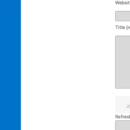
Websit
Title (
Refres