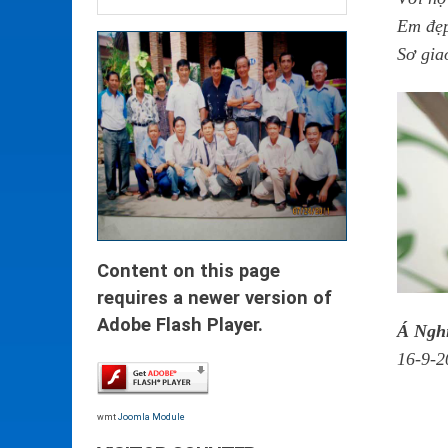
Em đẹp
Sơ gia
Content on this page
requires a newer version of
Adobe Flash Player.
Á Ngh
16-9-2
wmt
Joomla Module