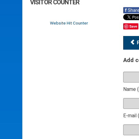
VISITOR COUNTER
f
Shar
Website Hit Counter
Save
Add 
Name (
E-mail 