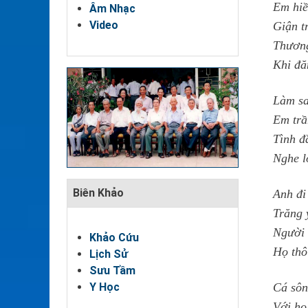
Em hiề
Âm Nhạc
Video
Giận t
Thươn
Khi đă
Làm sa
Em trầ
Tình đ
Nghe l
Biên Khảo
Anh đi
Trăng 
Người 
Khảo Cứu
Họ thô
Lịch Sử
Sưu Tầm
Y Học
Cá sôn
Với họ