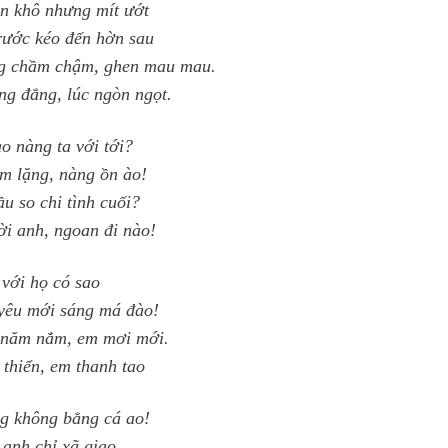
n khô nhưng mít ướt
rước kéo đến hờn sau
g chầm chậm, ghen mau mau.
ng đắng, lúc ngòn ngọt.
o nàng ta với tới?
m lặng, nàng ồn ào!
ầu so chi tình cuối?
ời anh, ngoan đi nào!
 với họ có sao
yêu mới sáng má đào!
năm nẳm, em mơi mới.
 thiển, em thanh tao
g không bằng cá ao!
 anh chỉ xã giao