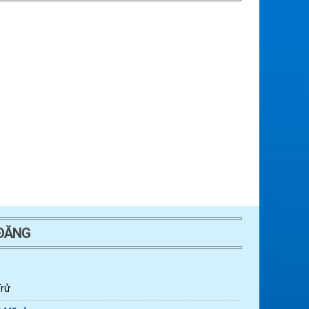
 ĐĂNG
rử