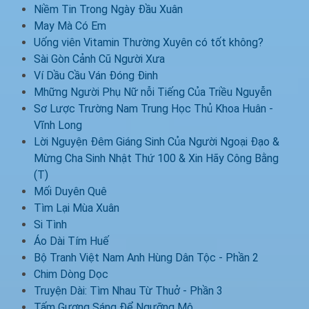
Niềm Tin Trong Ngày Đầu Xuân
May Mà Có Em
Uống viên Vitamin Thường Xuyên có tốt không?
Sài Gòn Cảnh Cũ Người Xưa
Ví Dầu Cầu Ván Đóng Đinh
Mhững Người Phụ Nữ nỗi Tiếng Của Triều Nguyễn
Sơ Lược Trường Nam Trung Học Thủ Khoa Huân -
Vĩnh Long
Lời Nguyện Đêm Giáng Sinh Của Người Ngoại Đạo &
Mừng Cha Sinh Nhật Thứ 100 & Xin Hãy Công Bằng
(T)
Mối Duyên Quê
Tìm Lại Mùa Xuân
Si Tình
Áo Dài Tím Huế
Bộ Tranh Việt Nam Anh Hùng Dân Tộc - Phần 2
Chim Dòng Dọc
Truyện Dài: Tìm Nhau Từ Thuở - Phần 3
Tấm Gương Sáng Để Ngưỡng Mộ