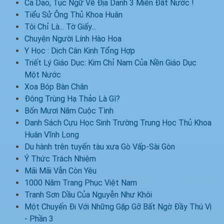
Ca Dao, Tục Ngữ Về Địa Danh 3 Miền Đất Nước !
Tiểu Sử Ông Thủ Khoa Huân
Tôi Chỉ Là... Tờ Giấy...
Chuyện Người Lính Hào Hoa
Y Học : Dịch Cân Kinh Tổng Hợp
Triết Lý Giáo Dục: Kim Chỉ Nam Của Nền Giáo Dục
Một Nước
Xoa Bóp Bàn Chân
Đông Trùng Hạ Thảo Là Gì?
Bốn Mươi Năm Cuộc Tình
Danh Sách Cựu Học Sinh Trường Trung Học Thủ Khoa
Huân Vĩnh Long
Du hành trên tuyến tàu xưa Gò Vấp-Sài Gòn
Ý Thức Trách Nhiệm
Mãi Mãi Vẫn Còn Yêu
1000 Năm Trang Phục Việt Nam
Tranh Sơn Dầu Của Nguyễn Như Khôi
Một Chuyến Đi Với Những Gặp Gỡ Bất Ngờ Đầy Thú Vị
- Phần 3