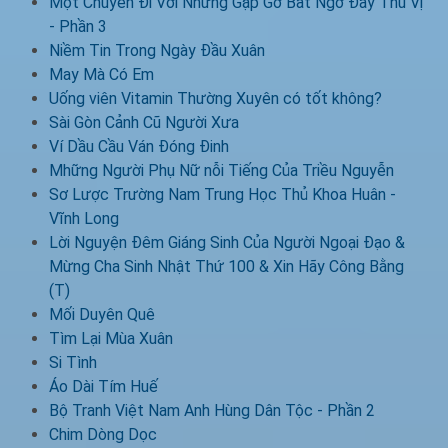
Một Chuyến Đi Với Những Gặp Gỡ Bất Ngờ Đầy Thú Vị
- Phần 3
Niềm Tin Trong Ngày Đầu Xuân
May Mà Có Em
Uống viên Vitamin Thường Xuyên có tốt không?
Sài Gòn Cảnh Cũ Người Xưa
Ví Dầu Cầu Ván Đóng Đinh
Mhững Người Phụ Nữ nỗi Tiếng Của Triều Nguyễn
Sơ Lược Trường Nam Trung Học Thủ Khoa Huân -
Vĩnh Long
Lời Nguyện Đêm Giáng Sinh Của Người Ngoại Đạo &
Mừng Cha Sinh Nhật Thứ 100 & Xin Hãy Công Bằng
(T)
Mối Duyên Quê
Tìm Lại Mùa Xuân
Si Tình
Áo Dài Tím Huế
Bộ Tranh Việt Nam Anh Hùng Dân Tộc - Phần 2
Chim Dòng Dọc