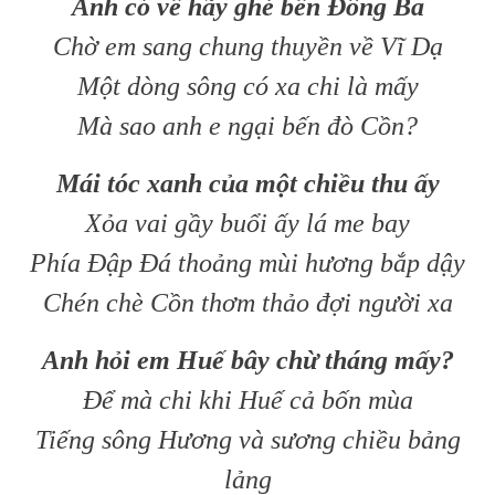
Anh có về hãy ghé bến Đông Ba
Chờ em sang chung thuyền về Vĩ Dạ
Một dòng sông có xa chi là mấy
Mà sao anh e ngại bến đò Cồn?
Mái tóc xanh của một chiều thu ấy
Xỏa vai gầy buổi ấy lá me bay
Phía Đập Đá thoảng mùi hương bắp dậy
Chén chè Cồn thơm thảo đợi người xa
Anh hỏi em Huế bây chừ tháng mấy?
Để mà chi khi Huế cả bốn mùa
Tiếng sông Hương và sương chiều bảng
lảng