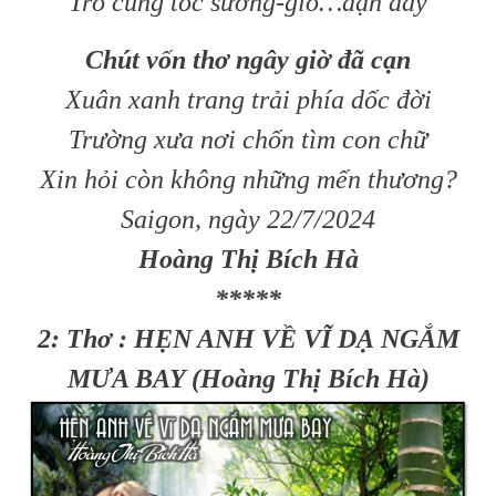
Trò cũng tóc sương-gió…dạn dày
Chút vốn thơ ngây giờ đã cạn
Xuân xanh trang trải phía dốc đời
Trường xưa nơi chốn tìm con chữ
Xin hỏi còn không những mến thương?
Saigon, ngày 22/7/2024
Hoàng Thị Bích Hà
*****
2: Thơ : HẸN ANH VỀ VĨ DẠ NGẮM
MƯA BAY (Hoàng Thị Bích Hà)