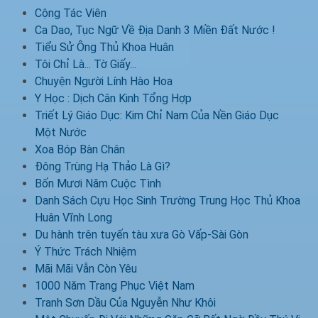
Cộng Tác Viên
Ca Dao, Tục Ngữ Về Địa Danh 3 Miền Đất Nước !
Tiểu Sử Ông Thủ Khoa Huân
Tôi Chỉ Là... Tờ Giấy...
Chuyện Người Lính Hào Hoa
Y Học : Dịch Cân Kinh Tổng Hợp
Triết Lý Giáo Dục: Kim Chỉ Nam Của Nền Giáo Dục
Một Nước
Xoa Bóp Bàn Chân
Đông Trùng Hạ Thảo Là Gì?
Bốn Mươi Năm Cuộc Tình
Danh Sách Cựu Học Sinh Trường Trung Học Thủ Khoa
Huân Vĩnh Long
Du hành trên tuyến tàu xưa Gò Vấp-Sài Gòn
Ý Thức Trách Nhiệm
Mãi Mãi Vẫn Còn Yêu
1000 Năm Trang Phục Việt Nam
Tranh Sơn Dầu Của Nguyễn Như Khôi