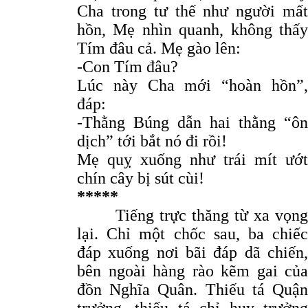
Cha trong tư thế như người mất
hồn, Mẹ nhìn quanh, không thấy
Tím đâu cả. Mẹ gào lên:
-Con Tím đâu?
Lúc này Cha mới “hoàn hồn”,
đáp:
-Thằng Búng dẫn hai thằng “ôn
dịch” tới bắt nó đi rồi!
Mẹ quỵ xuống như trái mít ướt
chín cây bị sút cùi!
*****
Tiếng trực thăng từ xa vọng
lại. Chỉ một chốc sau, ba chiếc
đáp xuống nơi bãi đáp dã chiến,
bên ngoài hàng rào kẽm gai của
đồn Nghĩa Quân. Thiếu tá Quận