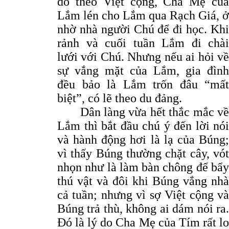
dỗ theo Việt cộng, Cha Mẹ của
Lắm lén cho Lắm qua Rạch Giá, ở
nhờ nhà người Chú để đi học. Khi
rảnh và cuối tuần Lắm đi chài
lưới với Chú. Nhưng nếu ai hỏi về
sự vắng mặt của Lắm, gia đình
đều bảo là Lắm trốn đâu “mất
biệt”, có lẽ theo du đảng.
Dân làng vừa hết thắc mắc về
Lắm thì bắt đầu chú ý đến lời nói
và hành động hơi là lạ của Búng;
vì thấy Búng thường chặt cây, vót
nhọn như là làm bàn chông để bẩy
thú vật và đôi khi Búng vắng nhà
cả tuần; nhưng vì sợ Việt cộng và
Búng trả thù, không ai dám nói ra.
Đó là lý do Cha Mẹ của Tím rất lo