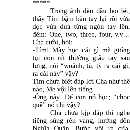
*****
Trong ánh đèn dầu leo lét,
thấy Tím bậm bàn tay lại rồi vừa
đọc vừa đưa từng ngón tay lên,
đếm: One, two, three, four, v.v…
Cha cười, hỏi:
-Tím! Mày học cái gì mà giống
tụi con nít thường giấu tay sau
lưng, nói “woảnh, tù, tỳ ra cái gì,
ra cái này” vậy?
Tím chưa biết đáp lời Cha như thế
nào, Mẹ vội lên tiếng
-Ông này! Để con nó học; “chọc
quê” nó chi vậy?
Cha chưa kịp đáp thì nghe
tiếng súng rền vang, hướng đồn
Nghĩa Quân. Bước vội ra cửa,