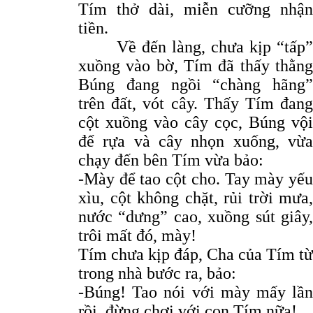
Tím thở dài, miễn cưỡng nhận
tiền.
Về đến làng, chưa kịp “tấp”
xuồng vào bờ, Tím đã thấy thằng
Búng đang ngồi “chàng hãng”
trên đất, vót cây. Thấy Tím đang
cột xuồng vào cây cọc, Búng vội
để rựa và cây nhọn xuống, vừa
chạy đến bên Tím vừa bảo:
-Mày để tao cột cho. Tay mày yếu
xìu, cột không chặt, rủi trời mưa,
nước “dưng” cao, xuồng sút giây,
trôi mất đó, mày!
Tím chưa kịp đáp, Cha của Tím từ
trong nhà bước ra, bảo:
-Búng! Tao nói với mày mấy lần
rồi, đừng chơi với con Tím nữa!