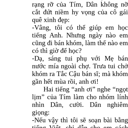
rạng rỡ của Tím, Dân không nỡ
cắt đứt niềm hy vọng của cô gái
quê xinh đẹp:
-Vâng, tôi có thể giúp em học
tiếng Anh. Nhưng ngày nào em
cũng đi bán khóm, làm thế nào em
có thì giờ để học?
-Dạ, sáng tui phụ với Mẹ bán
nước mía ngoài chợ. Trưa tui chở
khóm ra Tắc Cậu bán sĩ; mà khóm
gần hết mùa rồi, anh ơi!
Hai tiếng “anh ơi” nghe “ngọt
lịm” của Tím làm cho nhóm lính
nhìn Dân, cười. Dân nghiêm
giọng:
-Nếu vậy thì tôi sẽ soạn bài bằng
tiếng Việt, chỉ dẫn cho em cách