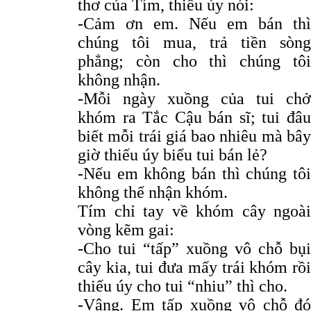
thơ của Tím, thiếu úy nói:
-Cảm ơn em. Nếu em bán thì
chúng tôi mua, trả tiền sòng
phẳng; còn cho thì chúng tôi
không nhận.
-Mỗi ngày xuồng của tui chở
khóm ra Tắc Cậu bán sĩ; tui đâu
biết mỗi trái giá bao nhiêu mà bây
giờ thiếu úy biểu tui bán lẻ?
-Nếu em không bán thì chúng tôi
không thể nhận khóm.
Tím chỉ tay về khóm cây ngoài
vòng kẽm gai:
-Cho tui “tấp” xuồng vô chỗ bụi
cây kia, tui đưa mấy trái khóm rồi
thiếu úy cho tui “nhiu” thì cho.
-Vâng. Em tấp xuồng vô chỗ đó