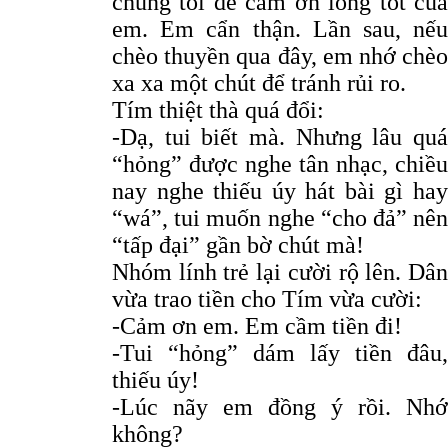
chúng tôi để cảm ơn lòng tốt của
em. Em cẩn thận. Lần sau, nếu
chèo thuyền qua đây, em nhớ chèo
xa xa một chút để tránh rủi ro.
Tím thiệt thà quá đổi:
-Dạ, tui biết mà. Nhưng lâu quá
“hỏng” được nghe tân nhạc, chiều
nay nghe thiếu úy hát bài gì hay
“wá”, tui muốn nghe “cho đả” nên
“tấp đại” gần bờ chút mà!
Nhóm lính trẻ lại cười rộ lên. Dân
vừa trao tiền cho Tím vừa cười:
-Cảm ơn em. Em cầm tiền đi!
-Tui “hỏng” dám lấy tiền đâu,
thiếu úy!
-Lúc nãy em đồng ý rồi. Nhớ
không?