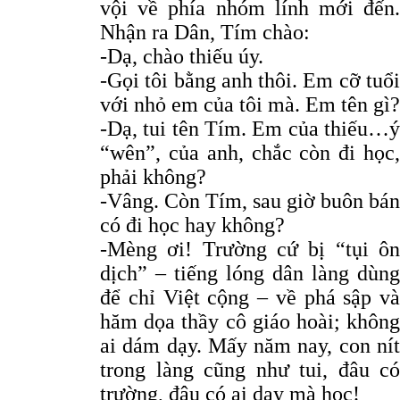
vội về phía nhóm lính mới đến.
Nhận ra Dân, Tím chào:
-Dạ, chào thiếu úy.
-Gọi tôi bằng anh thôi. Em cỡ tuổi
với nhỏ em của tôi mà. Em tên gì?
-Dạ, tui tên Tím. Em của thiếu…ý
“wên”, của anh, chắc còn đi học,
phải không?
-Vâng. Còn Tím, sau giờ buôn bán
có đi học hay không?
-Mèng ơi! Trường cứ bị “tụi ôn
dịch” – tiếng lóng dân làng dùng
để chỉ Việt cộng – về phá sập và
hăm dọa thầy cô giáo hoài; không
ai dám dạy. Mấy năm nay, con nít
trong làng cũng như tui, đâu có
trường, đâu có ai dạy mà học!