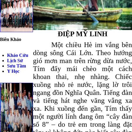
ĐIỆP MỸ LINH
Biên Khảo
Một chiều Hè im vắng bên
dòng sông Cái Lớn. Theo hướng
Khảo Cứu
gió mơn man trên rừng dừa nước,
Lịch Sử
Sưu Tầm
Tím đẩy mái chèo một cách
Y Học
khoan thai, nhẹ nhàng. Chiếc
xuồng nhỏ rẻ nước, lặng lờ trôi
ngang đồn Nghĩa Quân. Tiếng đàn
và tiếng hát nghe văng vẳng xa
xa. Khi xuồng đến gần, Tím thấy
một người lính đang ôm “cây đàn
số 8” – do trẻ em trong làng đặt