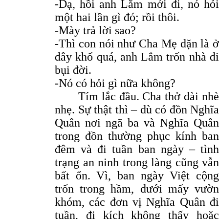
-Dạ, hồi anh Lắm mới đi, nó hỏi
một hai lần gì đó; rồi thôi.
-Mày trả lời sao?
-Thì con nói như Cha Mẹ dặn là ở
đây khổ quá, anh Lắm trốn nhà đi
bụi đời.
-Nó có hỏi gì nữa không?
Tím lắc đầu. Cha thở dài nhè
nhẹ. Sự thật thì – dù có đồn Nghĩa
Quân nơi ngã ba và Nghĩa Quân
trong đồn thường phục kính ban
đêm và đi tuần ban ngày – tình
trạng an ninh trong làng cũng vẫn
bất ổn. Vì, ban ngày Việt cộng
trốn trong hầm, dưới mấy vườn
khóm, các đơn vị Nghĩa Quân đi
tuần, đi kích không thấy hoặc