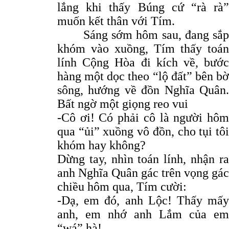
lắng khi thấy Búng cứ “rà rà”
muốn kết thân với Tím.
Sáng sớm hôm sau, đang sắp
khóm vào xuồng, Tím thấy toán
lính Cộng Hòa đi kích về, bước
hàng một dọc theo “lộ đất” bên bờ
sông, hướng về đồn Nghĩa Quân.
Bất ngờ một giọng reo vui
-Cô ơi! Có phải cô là người hôm
qua “ủi” xuồng vô đồn, cho tụi tôi
khóm hay không?
Dừng tay, nhìn toán lính, nhận ra
anh Nghĩa Quân gác trên vọng gác
chiều hôm qua, Tím cười:
-Dạ, em đó, anh Lộc! Thấy mấy
anh, em nhớ anh Lắm của em
“wá” hà!