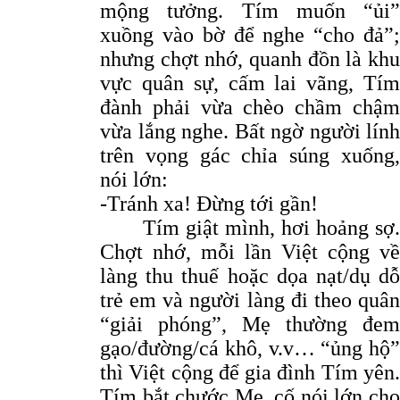
mộng tưởng. Tím muốn “ủi”
xuồng vào bờ để nghe “cho đả”;
nhưng chợt nhớ, quanh đồn là khu
vực quân sự, cấm lai vãng, Tím
đành phải vừa chèo chầm chậm
vừa lắng nghe. Bất ngờ người lính
trên vọng gác chỉa súng xuống,
nói lớn:
-Tránh xa! Đừng tới gần!
Tím giật mình, hơi hoảng sợ.
Chợt nhớ, mỗi lần Việt cộng về
làng thu thuế hoặc dọa nạt/dụ dỗ
trẻ em và người làng đi theo quân
“giải phóng”, Mẹ thường đem
gạo/đường/cá khô, v.v… “ủng hộ”
thì Việt cộng để gia đình Tím yên.
Tím bắt chước Mẹ, cố nói lớn cho