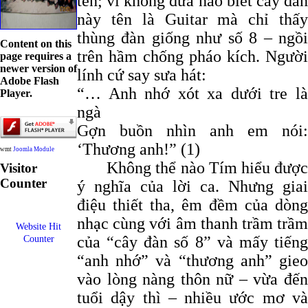
tên; vì không đứa nào biết cây đàn
này tên là Guitar mà chỉ thấy
thùng đàn giống như số 8 – ngồi
Content on this
trên hầm chống pháo kích. Người
page requires a
newer version of
lính cứ say sưa hát:
Adobe Flash
“… Anh nhớ xót xa dưới tre là
Player.
ngà
Gợn buồn nhìn anh em nói:
‘Thương anh!” (1)
wmt
Joomla Module
Không thể nào Tím hiểu được
Visitor
Counter
ý nghĩa của lời ca. Nhưng giai
điệu thiết tha, êm đềm của dòng
nhạc cùng với âm thanh trầm trầm
Website Hit
của “cây đàn số 8” và mấy tiếng
Counter
“anh nhớ” và “thương anh” gieo
vào lòng nàng thôn nữ – vừa đến
tuổi dậy thì – nhiều ước mơ và