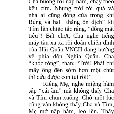
Cha buông rơi nắp hầm, chạy theo
kêu cứu. Nhưng trời tối quá và
nhà ai cũng đóng cửa trong khi
Búng và hai “thằng ôn dịch” lôi
Tím lên chiếc tắc ráng, “dông mất
tiêu”! Bất chợt, Cha nghe tiếng
máy tàu xa xa rồi đoàn chiến đỉnh
của Hải Quân VNCH đang hướng
về phía đồn Nghĩa Quân. Cha
“khóc ròng”, than: “Trời! Phải chi
mấy ổng đến sớm hơn một chút
thì cứu được con tui rồi!”
Riêng Mẹ, nghe miệng hầm
sập “cái ầm” mà không thấy Cha
và Tím chun xuống. Chờ một lúc
cũng vẫn không thấy Cha và Tím,
Mẹ mở nắp hầm, leo lên. Thấy