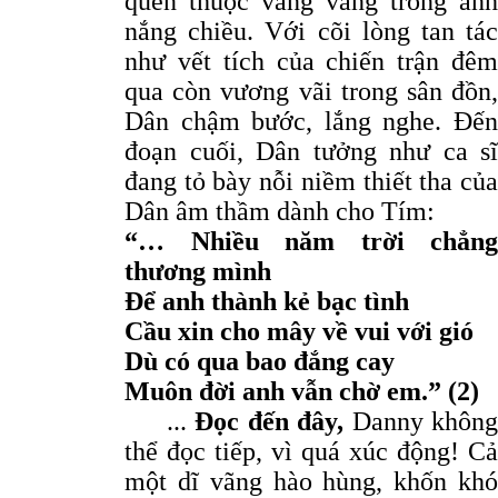
quen thuộc văng vẳng trong ánh
nắng chiều. Với cõi lòng tan tác
như vết tích của chiến trận đêm
qua còn vương vãi trong sân đồn,
Dân chậm bước, lắng nghe. Đến
đoạn cuối, Dân tưởng như ca sĩ
đang tỏ bày nỗi niềm thiết tha của
Dân âm thầm dành cho Tím:
“… Nhiều năm trời chẳng
thương mình
Để anh thành kẻ bạc tình
Cầu xin cho mây về vui với gió
Dù có qua bao đắng cay
Muôn đời anh vẫn chờ em.” (2)
...
Đọc đến đây,
Danny không
thể đọc tiếp, vì quá xúc động! Cả
một dĩ vãng hào hùng, khốn khó