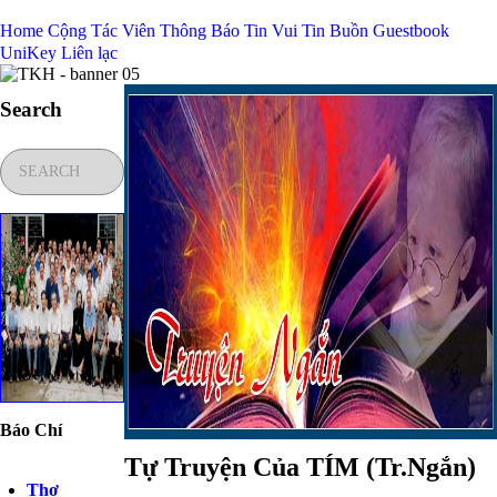
Home
Cộng Tác Viên
Thông Báo
Tin Vui
Tin Buồn
Guestbook
UniKey
Liên lạc
Search
Báo Chí
Tự Truyện Của TÍM (Tr.Ngắn)
Thơ