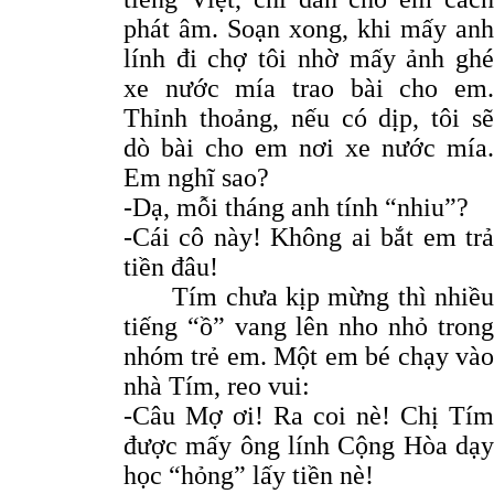
phát âm. Soạn xong, khi mấy anh
lính đi chợ tôi nhờ mấy ảnh ghé
xe nước mía trao bài cho em.
Thỉnh thoảng, nếu có dịp, tôi sẽ
dò bài cho em nơi xe nước mía.
Em nghĩ sao?
-Dạ, mỗi tháng anh tính “nhiu”?
-Cái cô này! Không ai bắt em trả
tiền đâu!
Tím chưa kịp mừng thì nhiều
tiếng “ồ” vang lên nho nhỏ trong
nhóm trẻ em. Một em bé chạy vào
nhà Tím, reo vui:
-Câu Mợ ơi! Ra coi nè! Chị Tím
được mấy ông lính Cộng Hòa dạy
học “hỏng” lấy tiền nè!