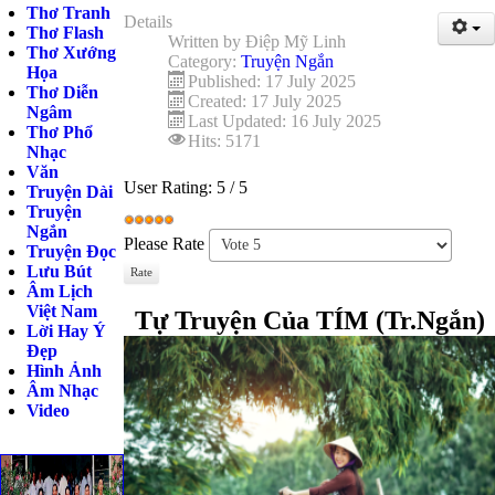
Thơ Tranh
Details
Thơ Flash
Written by
Điệp Mỹ Linh
Thơ Xướng
Category:
Truyện Ngắn
Họa
Published: 17 July 2025
Thơ Diễn
Created: 17 July 2025
Ngâm
Last Updated: 16 July 2025
Thơ Phổ
Hits: 5171
Nhạc
Văn
User Rating:
5
/
5
Truyện Dài
Truyện
Ngắn
Please Rate
Truyện Đọc
Lưu Bút
Âm Lịch
Việt Nam
Tự Truyện Của TÍM (Tr.Ngắn)
Lời Hay Ý
Đẹp
Hình Ảnh
Âm Nhạc
Video