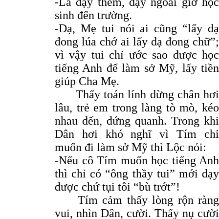
-Là dạy thêm, dạy ngoài giờ học
sinh đến trường.
-Dạ, Mẹ tui nói ai cũng “lấy dạ
đong lúa chớ ai lấy dạ đong chữ”;
vì vậy tui chỉ ước sao được học
tiếng Anh để làm sở Mỹ, lấy tiền
giúp Cha Mẹ.
Thấy toán lính dừng chân hơi
lâu, trẻ em trong làng tò mò, kéo
nhau đến, đứng quanh. Trong khi
Dân hơi khó nghĩ vì Tím chỉ
muốn đi làm sở Mỹ thì Lộc nói:
-Nếu cô Tím muốn học tiếng Anh
thì chỉ có “ông thầy tui” mới dạy
được chứ tụi tôi “bù trớt”!
Tím cảm thấy lòng rộn ràng
vui, nhìn Dân, cười. Thấy nụ cười