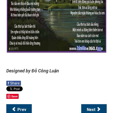
Designed by Đỗ Công Luận
f
Share
Save
Prev
Next