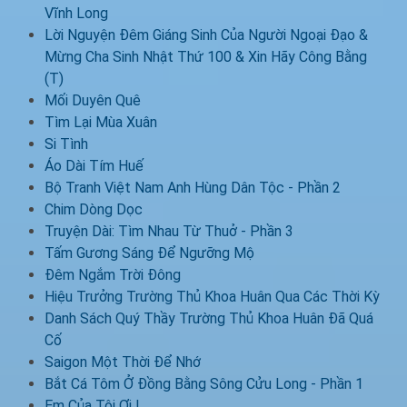
Vĩnh Long
Lời Nguyện Đêm Giáng Sinh Của Người Ngoại Đạo &
Mừng Cha Sinh Nhật Thứ 100 & Xin Hãy Công Bằng
(T)
Mối Duyên Quê
Tìm Lại Mùa Xuân
Si Tình
Áo Dài Tím Huế
Bộ Tranh Việt Nam Anh Hùng Dân Tộc - Phần 2
Chim Dòng Dọc
Truyện Dài: Tìm Nhau Từ Thuở - Phần 3
Tấm Gương Sáng Để Ngưỡng Mộ
Đêm Ngắm Trời Đông
Hiệu Trưởng Trường Thủ Khoa Huân Qua Các Thời Kỳ
Danh Sách Quý Thầy Trường Thủ Khoa Huân Đã Quá
Cố
Saigon Một Thời Để Nhớ
Bắt Cá Tôm Ở Đồng Bằng Sông Cửu Long - Phần 1
Em Của Tôi Ơi !