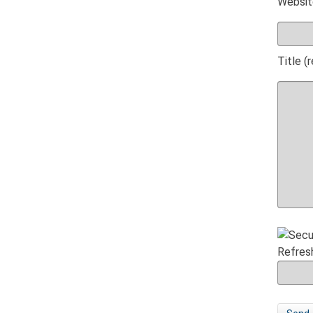
Websit
Title (
Refres