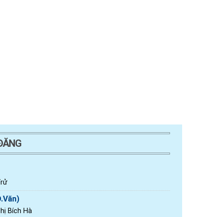
 ĐĂNG
rử
Đ.Văn)
ị Bích Hà