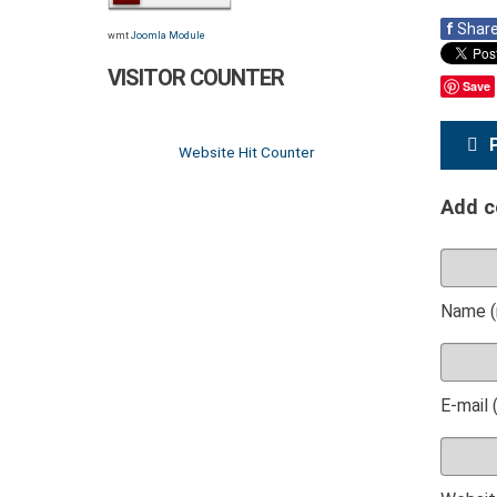
f
Shar
wmt
Joomla Module
VISITOR COUNTER
Save
Website Hit Counter
Add 
Name (
E-mail 