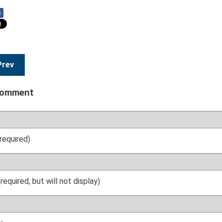
e
Prev
comment
required)
(required, but will not display)