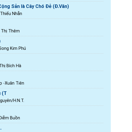
ộng Sản là Cây Chó Đẻ (Đ.Văn)
 Thiếu Nhẫn
n Thị Thêm
)
 Song Kim Phú
hị Bích Hà
ọ -Xuân Tiên
 (T
Nguyên/H.N.T.
 Diễm Buồn
.