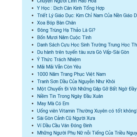
Chuyện Người Lính Hào Hoa
Y Học : Dịch Cân Kinh Tổng Hợp
Triết Lý Giáo Dục: Kim Chỉ Nam Của Nền Giáo
Xoa Bóp Bàn Chân
Đông Trùng Hạ Thảo Là Gì?
Bốn Mươi Năm Cuộc Tình
Danh Sách Cựu Học Sinh Trường Trung Học Th
Du hành trên tuyến tàu xưa Gò Vấp-Sài Gòn
Ý Thức Trách Nhiệm
Mãi Mãi Vẫn Còn Yêu
1000 Năm Trang Phục Việt Nam
Tranh Sơn Dầu Của Nguyễn Như Khôi
Một Chuyến Đi Với Những Gặp Gỡ Bất Ngờ Đầy 
Niềm Tin Trong Ngày Đầu Xuân
May Mà Có Em
Uống viên Vitamin Thường Xuyên có tốt không
Sài Gòn Cảnh Cũ Người Xưa
Ví Dầu Cầu Ván Đóng Đinh
Mhững Người Phụ Nữ nỗi Tiếng Của Triều Ngu