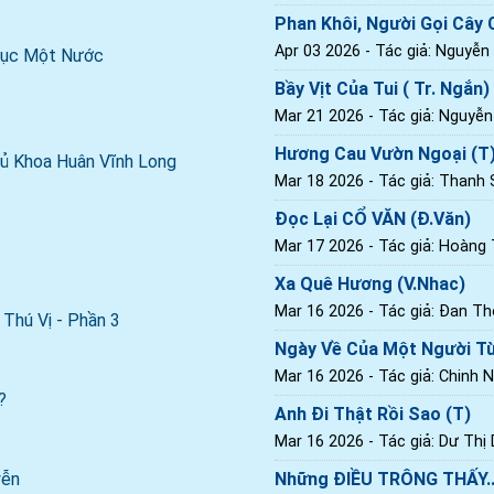
Phan Khôi, Người Gọi Cây C
Apr 03 2026
- Tác giả: Nguyễn
 Dục Một Nước
Bầy Vịt Của Tui ( Tr. Ngắn)
Mar 21 2026
- Tác giả: Nguyễ
Hương Cau Vườn Ngoại (T
ủ Khoa Huân Vĩnh Long
Mar 18 2026
- Tác giả: Thanh
Đọc Lại CỔ VĂN (Đ.Văn)
Mar 17 2026
- Tác giả: Hoàng T
Xa Quê Hương (V.Nhac)
Mar 16 2026
- Tác giả: Đan Th
Thú Vị - Phần 3
Ngày Về Của Một Người Tù
Mar 16 2026
- Tác giả: Chinh 
?
Anh Đi Thật Rồi Sao (T)
Mar 16 2026
- Tác giả: Dư Thị
yễn
Những ĐIỀU TRÔNG THẤY..