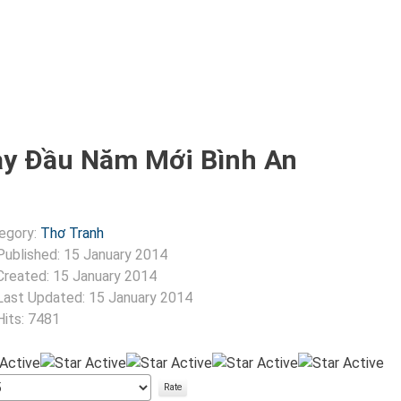
y Đầu Năm Mới Bình An
egory:
Thơ Tranh
Published: 15 January 2014
Created: 15 January 2014
Last Updated: 15 January 2014
Hits: 7481
:
5
/
5