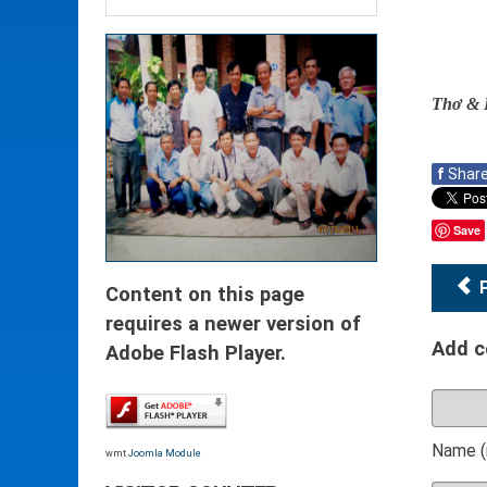
Thơ & 
f
Shar
Save
Content on this page
requires a newer version of
Add 
Adobe Flash Player.
Name (
wmt
Joomla Module