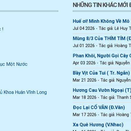
NHỮNG TIN KHÁC MỚI
Huế ơi! Mình Không Về Mô
Jul 04 2026
- Tác giả: Lê Huy T
 !
Mùng 8/3 Của THÍM TÍM (
Jul 01 2026
- Tác giả: Hoàng Th
Phan Khôi, Người Gọi Cây C
Apr 03 2026
- Tác giả: Nguyễn
 Dục Một Nước
Bầy Vịt Của Tui ( Tr. Ngắn)
Mar 21 2026
- Tác giả: Nguyễ
Hương Cau Vườn Ngoại (T
ủ Khoa Huân Vĩnh Long
Mar 18 2026
- Tác giả: Thanh
Đọc Lại CỔ VĂN (Đ.Văn)
Mar 17 2026
- Tác giả: Hoàng T
Xa Quê Hương (V.Nhac)