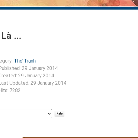
Là ...
egory:
Thơ Tranh
Published: 29 January 2014
Created: 29 January 2014
Last Updated: 29 January 2014
Hits: 7282
:
5
/
5