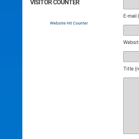
VISITOR COUNTER
E-mail 
Website Hit Counter
Websit
Title (