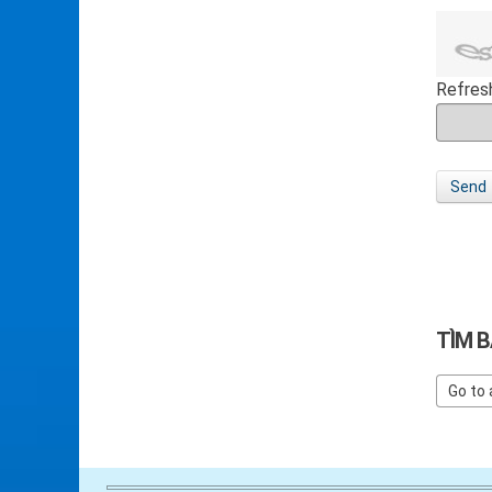
Refres
Send
TÌM B