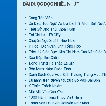
BÀI ĐƯỢC ĐỌC NHIỀU NHỨT
Cộng Tác Viên
Ca Dao, Tục Ngữ Về Địa Danh 3 Miền Đất Nước
Tiểu Sử Ông Thủ Khoa Huân
Tôi Chỉ Là... Tờ Giấy...
Chuyện Người Lính Hào Hoa
Y Học : Dịch Cân Kinh Tổng Hợp
Triết Lý Giáo Dục: Kim Chỉ Nam Của Nền Giáo
Xoa Bóp Bàn Chân
Đông Trùng Hạ Thảo Là Gì?
Bốn Mươi Năm Cuộc Tình
Danh Sách Cựu Học Sinh Trường Trung Học Th
Du hành trên tuyến tàu xưa Gò Vấp-Sài Gòn
Ý Thức Trách Nhiệm
Mãi Mãi Vẫn Còn Yêu
1000 Năm Trang Phục Việt Nam
Tranh Sơn Dầu Của Nguyễn Như Khôi