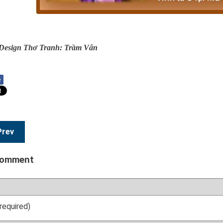
Design Thơ Tranh: Trầm Vân
e
Prev
comment
required)