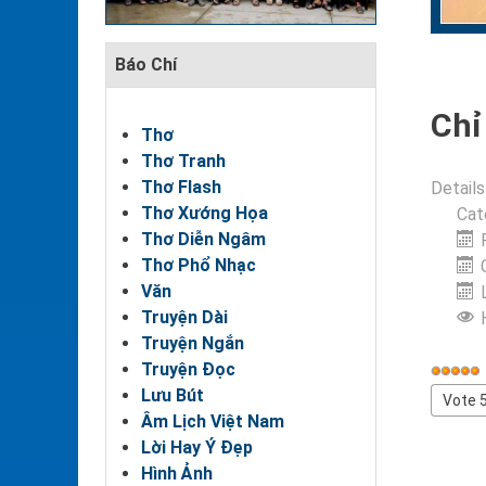
Báo Chí
Chỉ 
Thơ
Thơ Tranh
Thơ Flash
Details
Thơ Xướng Họa
Cat
Thơ Diễn Ngâm
Thơ Phổ Nhạc
Văn
Truyện Dài
Truyện Ngắn
Truyện Đọc
User
Lưu Bút
Rating
Please
Âm Lịch Việt Nam
Rate
Lời Hay Ý Đẹp
Hình Ảnh