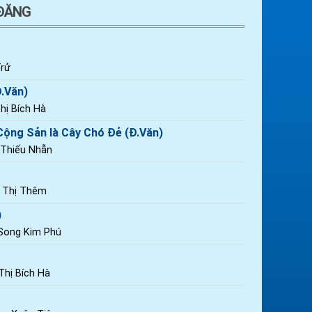
 ĐĂNG
rử
Đ.Văn)
ị Bích Hà
ộng Sản là Cây Chó Đẻ (Đ.Văn)
 Thiếu Nhẫn
n Thị Thêm
)
 Song Kim Phú
hị Bích Hà