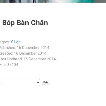
 Bóp Bàn Chân
egory:
Y Học
Published: 16 December 2014
Created: 16 December 2014
Last Updated: 16 December 2014
Hits: 34104
:
3
/
5