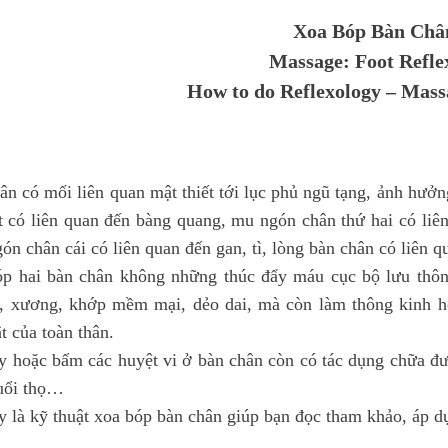
Xoa Bóp Bàn Châ
Massage: Foot Refle
How to do Reflexology – Mass
ân có mối liên quan mật thiết tới lục phủ ngũ tạng, ảnh hưở
t có liên quan đến bàng quang, mu ngón chân thứ hai có liên
gón chân cái có liên quan đến gan, tì, lòng bàn chân có liên
p hai bàn chân không những thúc đẩy máu cục bộ lưu thông,
, xương, khớp mềm mại, dẻo dai, mà còn làm thông kinh ho
t của toàn thân.
y hoặc bấm các huyệt vi ở bàn chân còn có tác dụng chữa đư
uổi thọ…
y là kỹ thuật xoa bóp bàn chân giúp bạn đọc tham khảo, áp d