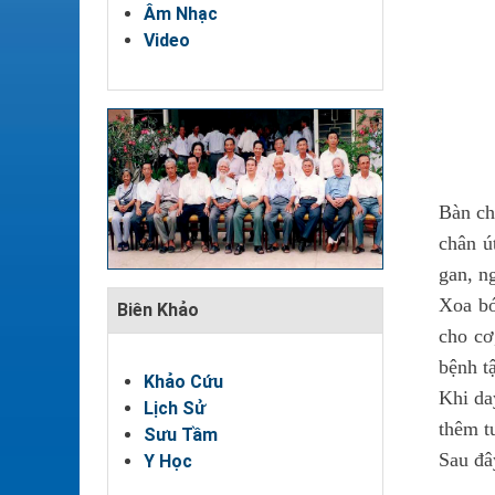
Âm Nhạc
Video
Bàn ch
chân ú
gan, n
Xoa bó
Biên Khảo
cho cơ
bệnh tậ
Khảo Cứu
Khi da
Lịch Sử
thêm t
Sưu Tầm
Sau đâ
Y Học