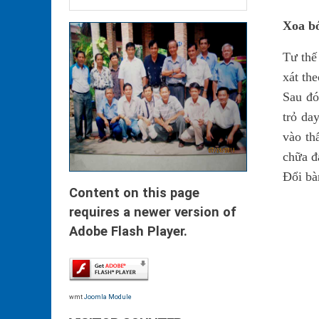
Xoa b
Tư thế 
xát th
Sau đó
trỏ da
vào th
chữa đ
Đổi bà
Content on this page
requires a newer version of
Adobe Flash Player.
wmt
Joomla Module