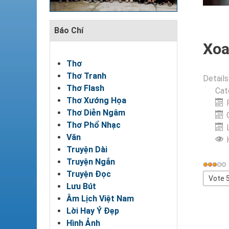
Báo Chí
Xoa
Thơ
Thơ Tranh
Details
Thơ Flash
Cat
Thơ Xướng Họa
Thơ Diễn Ngâm
Thơ Phổ Nhạc
Văn
Truyện Dài
Truyện Ngắn
User
Truyện Đọc
Rating
Please
Lưu Bút
Rate
Âm Lịch Việt Nam
Lời Hay Ý Đẹp
Hình Ảnh