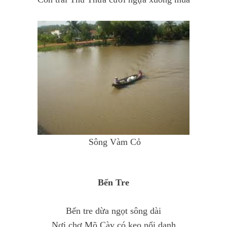
Sông Vàm Cỏ
Bến Tre
Bến tre dừa ngọt sông dài
Nơi chợ Mõ Cày có kẹo nổi danh