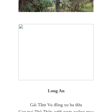
Long An
Gái Tầm Vu đồng xu ba đứa
Con trai Thủ Thừa cưỡi ngựa xuống mua