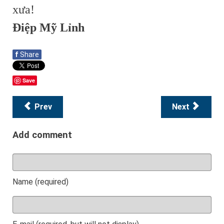
xưa!
Điệp Mỹ Lỉnh
f
Share
Save
Prev
Next
Add comment
Name (required)