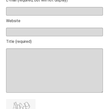
E-mail (required, but will not display)
Website
Title (required)