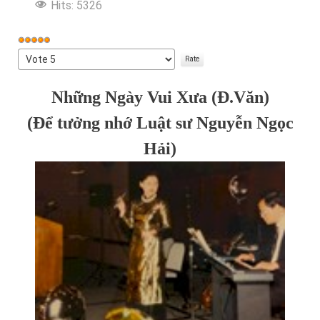
Hits: 5326
User
Rating:
Please
5
/
5
Rate
Những Ngày Vui Xưa (Đ.Văn)
(Để tưởng nhớ Luật sư Nguyễn Ngọc
Hải)