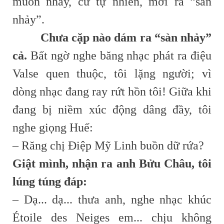
muốn nhảy, cứ tự nhiên, mời ra “sàn
nhảy”.
Chưa cặp nào dám ra “sàn nhảy”
cả.
Bất ngờ nghe băng nhạc phát ra điệu
Valse quen thuộc, tôi lặng người; vì
dòng nhạc đang ray rứt hồn tôi! Giữa khi
đang bị niềm xúc động dâng đầy, tôi
nghe giọng Huế:
– Răng chị Điệp Mỹ Linh buồn dữ rứa?
Giật mình, nhận ra anh Bửu Châu, tôi
lúng túng đáp:
– Dạ... dạ... thưa anh, nghe nhạc khúc
Étoile des Neiges em... chịu không