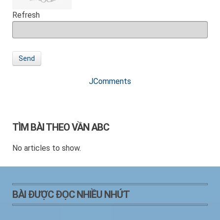
Refresh
Send
JComments
TÌM BÀI THEO VẦN ABC
No articles to show.
BÀI ĐƯỢC ĐỌC NHIỀU NHỨT