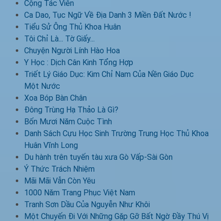
Cộng Tác Viên
Ca Dao, Tục Ngữ Về Địa Danh 3 Miền Đất Nước !
Tiểu Sử Ông Thủ Khoa Huân
Tôi Chỉ Là... Tờ Giấy...
Chuyện Người Lính Hào Hoa
Y Học : Dịch Cân Kinh Tổng Hợp
Triết Lý Giáo Dục: Kim Chỉ Nam Của Nền Giáo Dục
Một Nước
Xoa Bóp Bàn Chân
Đông Trùng Hạ Thảo Là Gì?
Bốn Mươi Năm Cuộc Tình
Danh Sách Cựu Học Sinh Trường Trung Học Thủ Khoa
Huân Vĩnh Long
Du hành trên tuyến tàu xưa Gò Vấp-Sài Gòn
Ý Thức Trách Nhiệm
Mãi Mãi Vẫn Còn Yêu
1000 Năm Trang Phục Việt Nam
Tranh Sơn Dầu Của Nguyễn Như Khôi
Một Chuyến Đi Với Những Gặp Gỡ Bất Ngờ Đầy Thú Vị