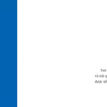
Sau đó 
và trải
được ti