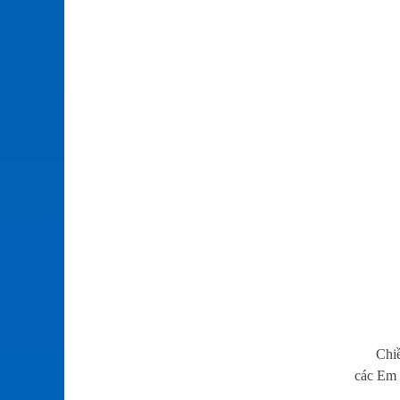
Chiều n
các Em 