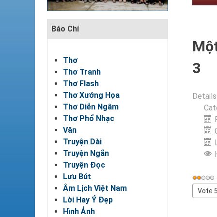
Báo Chí
Một
Thơ
3
Thơ Tranh
Thơ Flash
Thơ Xướng Họa
Details
Thơ Diễn Ngâm
Cat
Thơ Phổ Nhạc
Văn
Truyện Dài
Truyện Ngắn
Truyện Đọc
Lưu Bút
User
Âm Lịch Việt Nam
Rating
Please
Lời Hay Ý Đẹp
Rate
Hình Ảnh