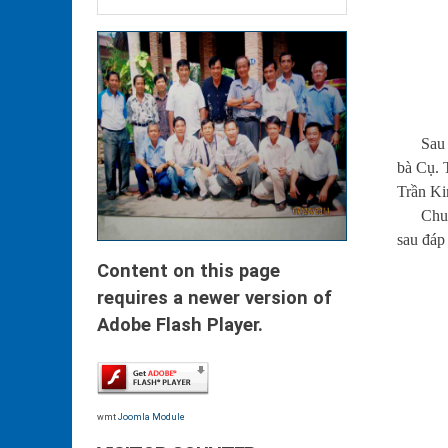
Sau buổ
bà Cụ. 
Trần K
Chuyện 
sau đáp
Content on this page
requires a newer version of
Adobe Flash Player.
wmt
Joomla Module