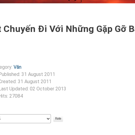
 Chuyến Đi Với Những Gặp Gỡ B
egory:
Văn
Published: 31 August 2011
Created: 31 August 2011
Last Updated: 02 October 2013
Hits: 27084
:
2
/
5