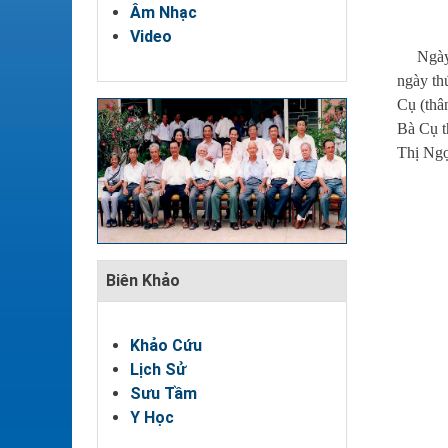
Âm Nhạc
Video
Ngày 25
ngày th
Cụ (thâ
Bà Cụ t
Thị Ngọ
Biên Khảo
Khảo Cứu
Lịch Sử
Sưu Tầm
Y Học