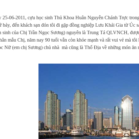
-06-2011, cựu học sinh Thủ Khoa Huân Nguyễn Chánh Trực trong dịp
ứ bảy, đến khách sạn đón tôi đi gặp đồng nghiệp Lưu Khải Gia từ Úc 
n sinh của Chị Trần Ngọc Sương) nguyên là Trung Tá QLVNCH, được 
hân mẫu Chị, năm nay 90 tuổi vẫn còn khỏe mạnh và rất vui vẻ mà tôi 
c Nữ (em chị Sương) chủ nhà mà cũng là Thổ Địa về những món ăn n