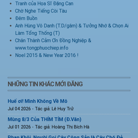
Tranh của Họa Sĩ Đặng Can
Chờ Nghe Tiếng Còi Tàu
Đêm Buồn
Anh Hùng Vô Danh (T.D/gâm) & Tưởng Nhớ & Chọn Ai
Làm Tổng Thống (T)
Chân Thành Cảm Ơn Đồng Nghiệp &
www.tongphuochiep.info
Noel 2015 & New Year 2016 !
NHỮNG TIN KHÁC MỚI ĐĂNG
Huế ơi! Mình Không Về Mô
Jul 04 2026
- Tác giả: Lê Huy Trử
Mùng 8/3 Của THÍM TÍM (Đ.Văn)
Jul 01 2026
- Tác giả: Hoàng Thị Bích Hà
Phan Khôi, Người Gọi Cây Cộng Sản là Cây Chó Đẻ