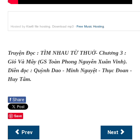
Hosted by
Kiwi6 file hosting
.
Download mp3
-
Free Music Hosting
.
Truyện Đọc : TÌM NHAU TỪ THUỞ- Chương 3 :
Gió Và Mây (GS Toàn Phong Nguyễn Xuân Vinh).
Diễn đọc : Quỳnh Dao - Minh Nguyệt - Thục Đoan -
Huy Tâm.
f
Share
Save
Prev
Next