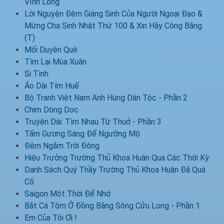
Vĩnh Long
Lời Nguyện Đêm Giáng Sinh Của Người Ngoại Đạo &
Mừng Cha Sinh Nhật Thứ 100 & Xin Hãy Công Bằng
(T)
Mối Duyên Quê
Tìm Lại Mùa Xuân
Si Tình
Áo Dài Tím Huế
Bộ Tranh Việt Nam Anh Hùng Dân Tộc - Phần 2
Chim Dòng Dọc
Truyện Dài: Tìm Nhau Từ Thuở - Phần 3
Tấm Gương Sáng Để Ngưỡng Mộ
Đêm Ngắm Trời Đông
Hiệu Trưởng Trường Thủ Khoa Huân Qua Các Thời Kỳ
Danh Sách Quý Thầy Trường Thủ Khoa Huân Đã Quá
Cố
Saigon Một Thời Để Nhớ
Bắt Cá Tôm Ở Đồng Bằng Sông Cửu Long - Phần 1
Em Của Tôi Ơi !