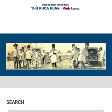
Home
Cộng Tác Viên
Thông Báo
Tin Vui
Tin Buồn
Guestbook
UniKey
Liên lạc
SEARCH