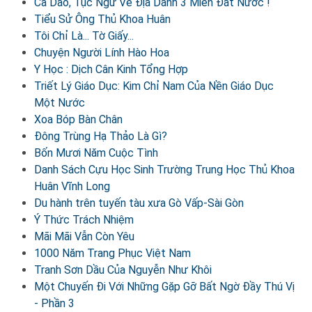
Ca Dao, Tục Ngữ Về Địa Danh 3 Miền Đất Nước !
Tiểu Sử Ông Thủ Khoa Huân
Tôi Chỉ Là... Tờ Giấy...
Chuyện Người Lính Hào Hoa
Y Học : Dịch Cân Kinh Tổng Hợp
Triết Lý Giáo Dục: Kim Chỉ Nam Của Nền Giáo Dục
Một Nước
Xoa Bóp Bàn Chân
Đông Trùng Hạ Thảo Là Gì?
Bốn Mươi Năm Cuộc Tình
Danh Sách Cựu Học Sinh Trường Trung Học Thủ Khoa
Huân Vĩnh Long
Du hành trên tuyến tàu xưa Gò Vấp-Sài Gòn
Ý Thức Trách Nhiệm
Mãi Mãi Vẫn Còn Yêu
1000 Năm Trang Phục Việt Nam
Tranh Sơn Dầu Của Nguyễn Như Khôi
Một Chuyến Đi Với Những Gặp Gỡ Bất Ngờ Đầy Thú Vị
- Phần 3