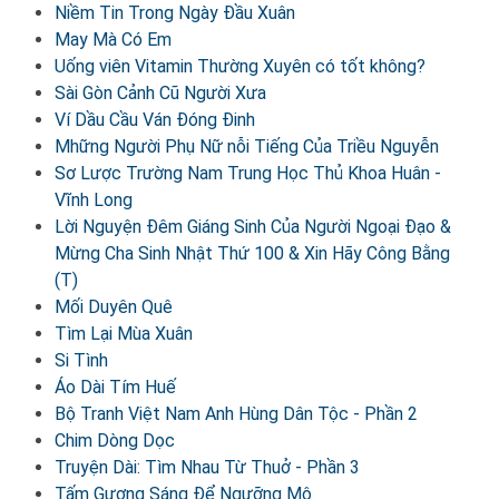
Niềm Tin Trong Ngày Đầu Xuân
May Mà Có Em
Uống viên Vitamin Thường Xuyên có tốt không?
Sài Gòn Cảnh Cũ Người Xưa
Ví Dầu Cầu Ván Đóng Đinh
Mhững Người Phụ Nữ nỗi Tiếng Của Triều Nguyễn
Sơ Lược Trường Nam Trung Học Thủ Khoa Huân -
Vĩnh Long
Lời Nguyện Đêm Giáng Sinh Của Người Ngoại Đạo &
Mừng Cha Sinh Nhật Thứ 100 & Xin Hãy Công Bằng
(T)
Mối Duyên Quê
Tìm Lại Mùa Xuân
Si Tình
Áo Dài Tím Huế
Bộ Tranh Việt Nam Anh Hùng Dân Tộc - Phần 2
Chim Dòng Dọc
Truyện Dài: Tìm Nhau Từ Thuở - Phần 3
Tấm Gương Sáng Để Ngưỡng Mộ