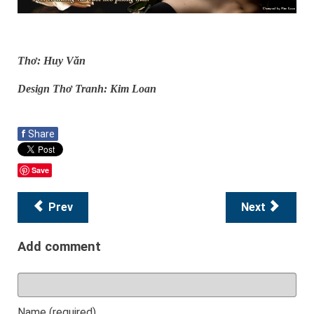
Thơ: Huy Văn
Design Thơ Tranh: Kim Loan
f
Share
Save
Prev
Next
Add comment
Name (required)