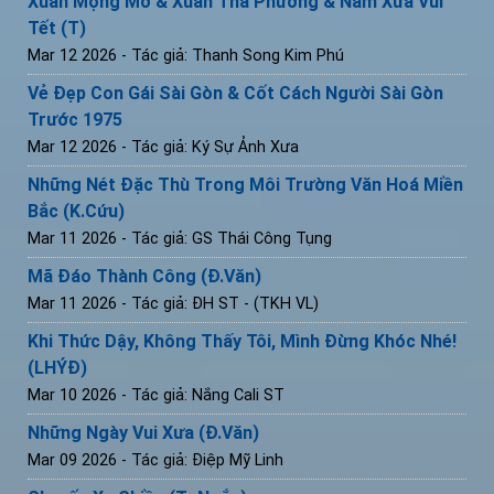
Xuân Mộng Mơ & Xuân Tha Phương & Năm Xưa Vui
Tết (T)
Mar 12 2026
- Tác giả: Thanh Song Kim Phú
Vẻ Đẹp Con Gái Sài Gòn & Cốt Cách Người Sài Gòn
Trước 1975
Mar 12 2026
- Tác giả: Ký Sự Ảnh Xưa
Những Nét Đặc Thù Trong Môi Trường Văn Hoá Miền
Bắc (K.Cứu)
Mar 11 2026
- Tác giả: GS Thái Công Tụng
Mã Đáo Thành Công (Đ.Văn)
Mar 11 2026
- Tác giả: ĐH ST - (TKH VL)
Khi Thức Dậy, Không Thấy Tôi, Mình Đừng Khóc Nhé!
(LHÝĐ)
Mar 10 2026
- Tác giả: Nắng Cali ST
Những Ngày Vui Xưa (Đ.Văn)
Mar 09 2026
- Tác giả: Điệp Mỹ Linh