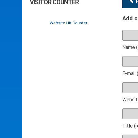
VISITOR COUNTER
Add 
Website Hit Counter
Name (
E-mail 
Websit
Title (