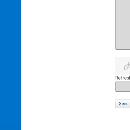
Refres
Send