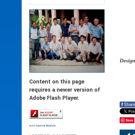
Desig
Content on this page
requires a newer version of
Adobe Flash Player.
f
Shar
Save
wmt
Joomla Module