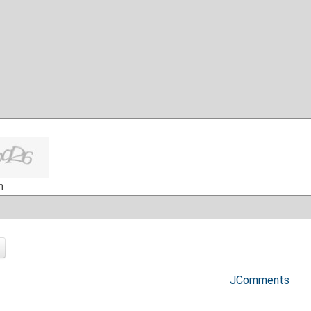
h
JComments