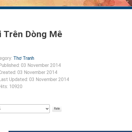
i Trên Dòng Mê
egory:
Thơ Tranh
Published: 03 November 2014
Created: 03 November 2014
Last Updated: 03 November 2014
Hits: 10920
:
5
/
5