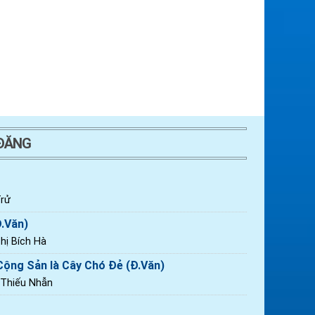
 ĐĂNG
rử
Đ.Văn)
ị Bích Hà
ộng Sản là Cây Chó Đẻ (Đ.Văn)
 Thiếu Nhẫn