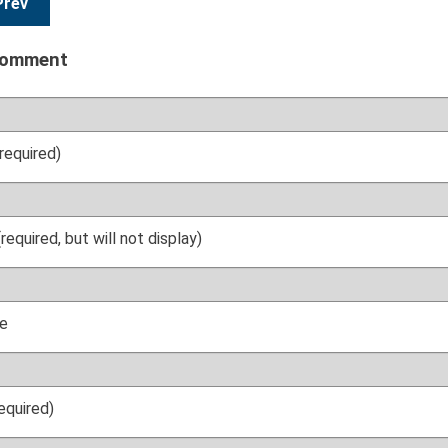
Prev
comment
required)
(required, but will not display)
e
required)