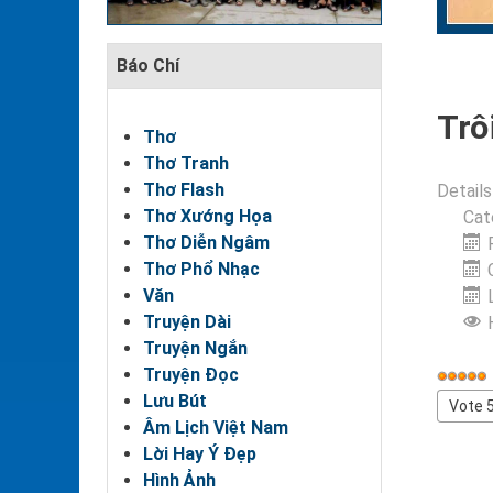
Báo Chí
Trô
Thơ
Thơ Tranh
Thơ Flash
Details
Thơ Xướng Họa
Cat
Thơ Diễn Ngâm
Thơ Phổ Nhạc
Văn
Truyện Dài
Truyện Ngắn
Truyện Đọc
User
Lưu Bút
Rating
Please
Âm Lịch Việt Nam
Rate
Lời Hay Ý Đẹp
Hình Ảnh