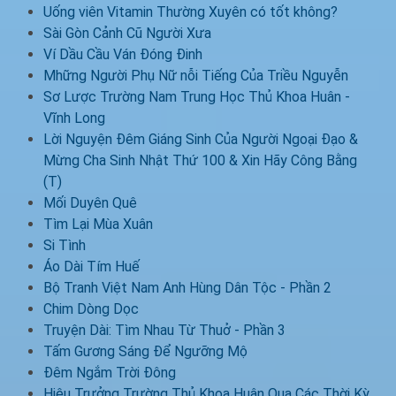
Uống viên Vitamin Thường Xuyên có tốt không?
Sài Gòn Cảnh Cũ Người Xưa
Ví Dầu Cầu Ván Đóng Đinh
Mhững Người Phụ Nữ nỗi Tiếng Của Triều Nguyễn
Sơ Lược Trường Nam Trung Học Thủ Khoa Huân -
Vĩnh Long
Lời Nguyện Đêm Giáng Sinh Của Người Ngoại Đạo &
Mừng Cha Sinh Nhật Thứ 100 & Xin Hãy Công Bằng
(T)
Mối Duyên Quê
Tìm Lại Mùa Xuân
Si Tình
Áo Dài Tím Huế
Bộ Tranh Việt Nam Anh Hùng Dân Tộc - Phần 2
Chim Dòng Dọc
Truyện Dài: Tìm Nhau Từ Thuở - Phần 3
Tấm Gương Sáng Để Ngưỡng Mộ
Đêm Ngắm Trời Đông
Hiệu Trưởng Trường Thủ Khoa Huân Qua Các Thời Kỳ