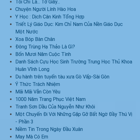
Tôi Chỉ Là... Tờ Giấy...
Chuyện Người Lính Hào Hoa
Y Học : Dịch Cân Kinh Tổng Hợp
Triết Lý Giáo Dục: Kim Chỉ Nam Của Nền Giáo Dục
Một Nước
Xoa Bóp Bàn Chân
Đông Trùng Hạ Thảo Là Gì?
Bốn Mươi Năm Cuộc Tình
Danh Sách Cựu Học Sinh Trường Trung Học Thủ Khoa
Huân Vĩnh Long
Du hành trên tuyến tàu xưa Gò Vấp-Sài Gòn
Ý Thức Trách Nhiệm
Mãi Mãi Vẫn Còn Yêu
1000 Năm Trang Phục Việt Nam
Tranh Sơn Dầu Của Nguyễn Như Khôi
Một Chuyến Đi Với Những Gặp Gỡ Bất Ngờ Đầy Thú Vị
- Phần 3
Niềm Tin Trong Ngày Đầu Xuân
May Mà Có Em