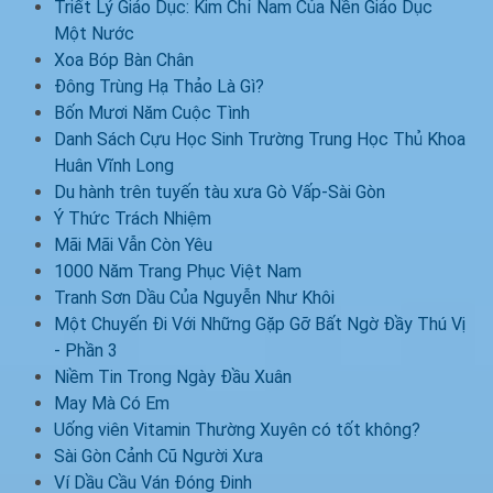
Triết Lý Giáo Dục: Kim Chỉ Nam Của Nền Giáo Dục
Một Nước
Xoa Bóp Bàn Chân
Đông Trùng Hạ Thảo Là Gì?
Bốn Mươi Năm Cuộc Tình
Danh Sách Cựu Học Sinh Trường Trung Học Thủ Khoa
Huân Vĩnh Long
Du hành trên tuyến tàu xưa Gò Vấp-Sài Gòn
Ý Thức Trách Nhiệm
Mãi Mãi Vẫn Còn Yêu
1000 Năm Trang Phục Việt Nam
Tranh Sơn Dầu Của Nguyễn Như Khôi
Một Chuyến Đi Với Những Gặp Gỡ Bất Ngờ Đầy Thú Vị
- Phần 3
Niềm Tin Trong Ngày Đầu Xuân
May Mà Có Em
Uống viên Vitamin Thường Xuyên có tốt không?
Sài Gòn Cảnh Cũ Người Xưa
Ví Dầu Cầu Ván Đóng Đinh