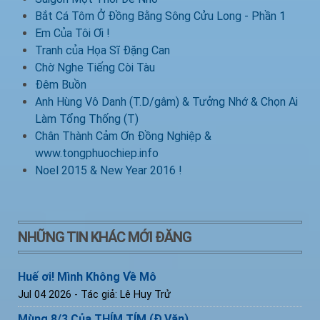
Bắt Cá Tôm Ở Đồng Bằng Sông Cửu Long - Phần 1
Em Của Tôi Ơi !
Tranh của Họa Sĩ Đặng Can
Chờ Nghe Tiếng Còi Tàu
Đêm Buồn
Anh Hùng Vô Danh (T.D/gâm) & Tưởng Nhớ & Chọn Ai
Làm Tổng Thống (T)
Chân Thành Cảm Ơn Đồng Nghiệp &
www.tongphuochiep.info
Noel 2015 & New Year 2016 !
NHỮNG TIN KHÁC MỚI ĐĂNG
Huế ơi! Mình Không Về Mô
Jul 04 2026
- Tác giả: Lê Huy Trử
Mùng 8/3 Của THÍM TÍM (Đ.Văn)