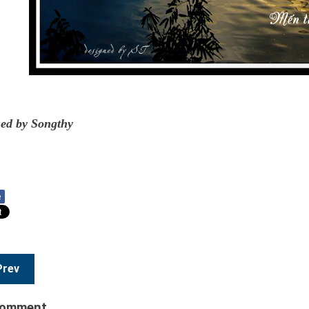
ed by Songthy
e
Prev
comment