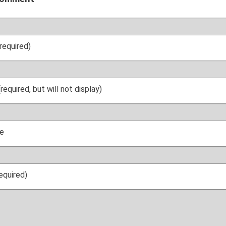
required)
(required, but will not display)
e
required)