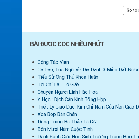
BÀI ĐƯỢC ĐỌC NHIỀU NHỨT
Cộng Tác Viên
Ca Dao, Tục Ngữ Về Địa Danh 3 Miền Đất Nước
Tiểu Sử Ông Thủ Khoa Huân
Tôi Chỉ Là... Tờ Giấy...
Chuyện Người Lính Hào Hoa
Y Học : Dịch Cân Kinh Tổng Hợp
Triết Lý Giáo Dục: Kim Chỉ Nam Của Nền Giáo
Xoa Bóp Bàn Chân
Đông Trùng Hạ Thảo Là Gì?
Bốn Mươi Năm Cuộc Tình
Danh Sách Cựu Học Sinh Trường Trung Học Th