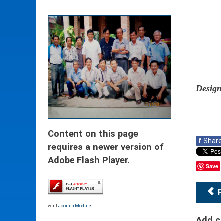
Design
Content on this page
f
Shar
requires a newer version of
Adobe Flash Player.
Save
wmt
Joomla Module
Add 