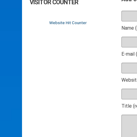
VISITOR COUNTER
Website Hit Counter
Name (
E-mail 
Websit
Title (