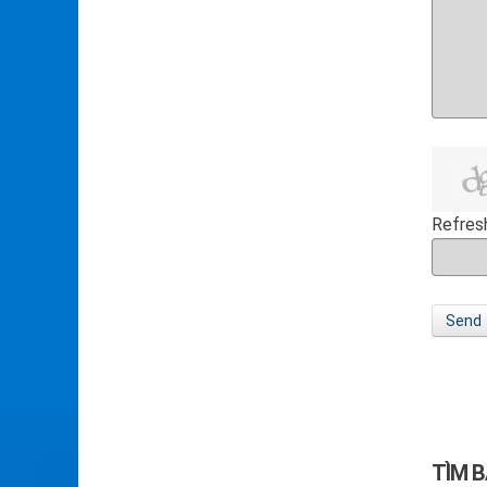
Refres
Send
TÌM B