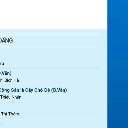
 ĐĂNG
rử
Đ.Văn)
ị Bích Hà
ộng Sản là Cây Chó Đẻ (Đ.Văn)
 Thiếu Nhẫn
n Thị Thêm
)