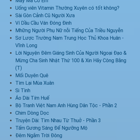
May Mà Có Em
Uống viên Vitamin Thường Xuyên có tốt không?
Sài Gòn Cảnh Cũ Người Xưa
Ví Dầu Cầu Ván Đóng Đinh
Mhững Người Phụ Nữ nỗi Tiếng Của Triều Nguyễn
Sơ Lược Trường Nam Trung Học Thủ Khoa Huân -
Vĩnh Long
Lời Nguyện Đêm Giáng Sinh Của Người Ngoại Đạo &
Mừng Cha Sinh Nhật Thứ 100 & Xin Hãy Công Bằng
(T)
Mối Duyên Quê
Tìm Lại Mùa Xuân
Si Tình
Áo Dài Tím Huế
Bộ Tranh Việt Nam Anh Hùng Dân Tộc - Phần 2
Chim Dòng Dọc
Truyện Dài: Tìm Nhau Từ Thuở - Phần 3
Tấm Gương Sáng Để Ngưỡng Mộ
Đêm Ngắm Trời Đông