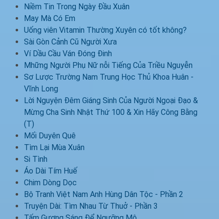
Niềm Tin Trong Ngày Đầu Xuân
May Mà Có Em
Uống viên Vitamin Thường Xuyên có tốt không?
Sài Gòn Cảnh Cũ Người Xưa
Ví Dầu Cầu Ván Đóng Đinh
Mhững Người Phụ Nữ nỗi Tiếng Của Triều Nguyễn
Sơ Lược Trường Nam Trung Học Thủ Khoa Huân -
Vĩnh Long
Lời Nguyện Đêm Giáng Sinh Của Người Ngoại Đạo &
Mừng Cha Sinh Nhật Thứ 100 & Xin Hãy Công Bằng
(T)
Mối Duyên Quê
Tìm Lại Mùa Xuân
Si Tình
Áo Dài Tím Huế
Chim Dòng Dọc
Bộ Tranh Việt Nam Anh Hùng Dân Tộc - Phần 2
Truyện Dài: Tìm Nhau Từ Thuở - Phần 3
Tấm Gương Sáng Để Ngưỡng Mộ