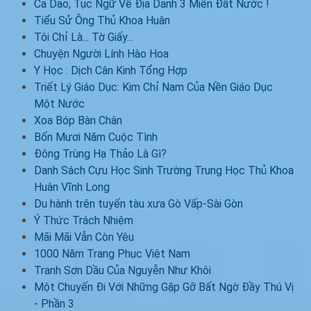
Ca Dao, Tục Ngữ Về Địa Danh 3 Miền Đất Nước !
Tiểu Sử Ông Thủ Khoa Huân
Tôi Chỉ Là... Tờ Giấy...
Chuyện Người Lính Hào Hoa
Y Học : Dịch Cân Kinh Tổng Hợp
Triết Lý Giáo Dục: Kim Chỉ Nam Của Nền Giáo Dục
Một Nước
Xoa Bóp Bàn Chân
Bốn Mươi Năm Cuộc Tình
Đông Trùng Hạ Thảo Là Gì?
Danh Sách Cựu Học Sinh Trường Trung Học Thủ Khoa
Huân Vĩnh Long
Du hành trên tuyến tàu xưa Gò Vấp-Sài Gòn
Ý Thức Trách Nhiệm
Mãi Mãi Vẫn Còn Yêu
1000 Năm Trang Phục Việt Nam
Tranh Sơn Dầu Của Nguyễn Như Khôi
Một Chuyến Đi Với Những Gặp Gỡ Bất Ngờ Đầy Thú Vị
- Phần 3