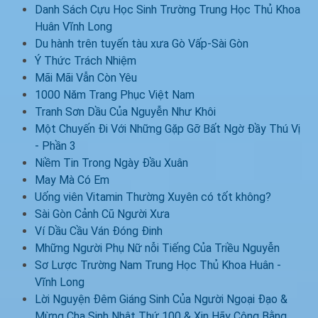
Danh Sách Cựu Học Sinh Trường Trung Học Thủ Khoa
Huân Vĩnh Long
Du hành trên tuyến tàu xưa Gò Vấp-Sài Gòn
Ý Thức Trách Nhiệm
Mãi Mãi Vẫn Còn Yêu
1000 Năm Trang Phục Việt Nam
Tranh Sơn Dầu Của Nguyễn Như Khôi
Một Chuyến Đi Với Những Gặp Gỡ Bất Ngờ Đầy Thú Vị
- Phần 3
Niềm Tin Trong Ngày Đầu Xuân
May Mà Có Em
Uống viên Vitamin Thường Xuyên có tốt không?
Sài Gòn Cảnh Cũ Người Xưa
Ví Dầu Cầu Ván Đóng Đinh
Mhững Người Phụ Nữ nỗi Tiếng Của Triều Nguyễn
Sơ Lược Trường Nam Trung Học Thủ Khoa Huân -
Vĩnh Long
Lời Nguyện Đêm Giáng Sinh Của Người Ngoại Đạo &
Mừng Cha Sinh Nhật Thứ 100 & Xin Hãy Công Bằng