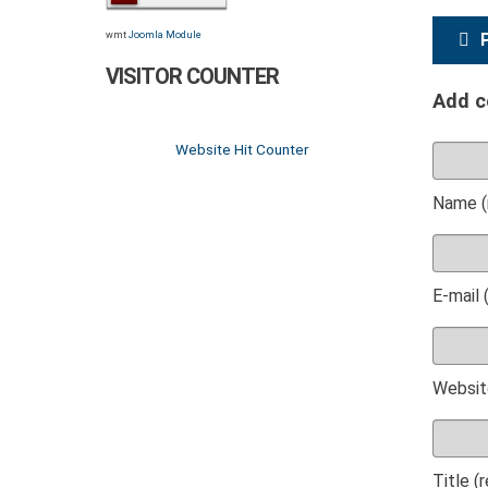
wmt
Joomla Module
VISITOR COUNTER
Add 
Website Hit Counter
Name (
E-mail 
Websit
Title (