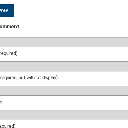
Prev
comment
required)
(required, but will not display)
e
required)