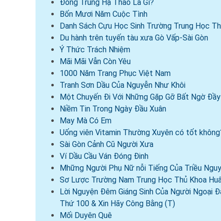
Đông Trùng Hạ Thảo Là Gì?
Bốn Mươi Năm Cuộc Tình
Danh Sách Cựu Học Sinh Trường Trung Học Th
Du hành trên tuyến tàu xưa Gò Vấp-Sài Gòn
Ý Thức Trách Nhiệm
Mãi Mãi Vẫn Còn Yêu
1000 Năm Trang Phục Việt Nam
Tranh Sơn Dầu Của Nguyễn Như Khôi
Một Chuyến Đi Với Những Gặp Gỡ Bất Ngờ Đầy 
Niềm Tin Trong Ngày Đầu Xuân
May Mà Có Em
Uống viên Vitamin Thường Xuyên có tốt không
Sài Gòn Cảnh Cũ Người Xưa
Ví Dầu Cầu Ván Đóng Đinh
Mhững Người Phụ Nữ nỗi Tiếng Của Triều Ngu
Sơ Lược Trường Nam Trung Học Thủ Khoa Huâ
Lời Nguyện Đêm Giáng Sinh Của Người Ngoại 
Thứ 100 & Xin Hãy Công Bằng (T)
Mối Duyên Quê