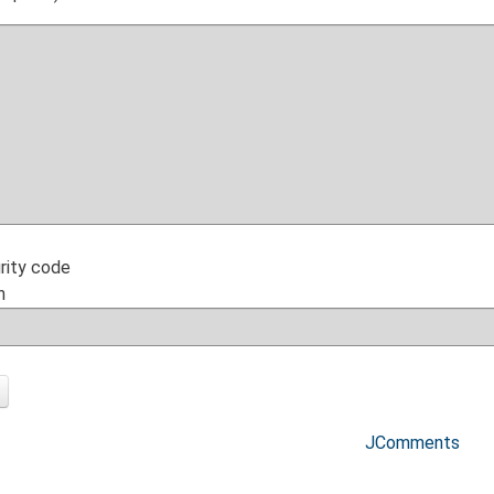
h
JComments