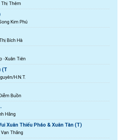
n Thị Thêm
)
 Song Kim Phú
hị Bích Hà
ọ -Xuân Tiên
 (T
Nguyên/H.N.T.
 Diễm Buồn
.
nh Hằng
Vui Xuân Thiếu Pháo & Xuân Tàn (T)
 Vạn Thắng