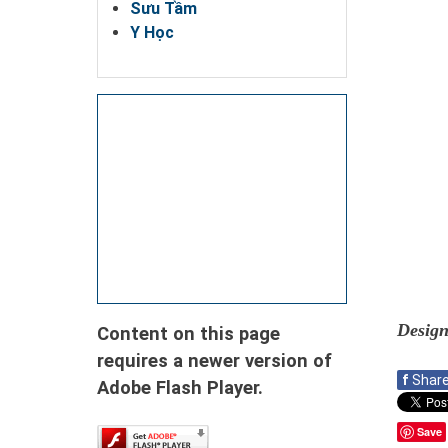
Sưu Tầm
Y Học
Desig
Content on this page
requires a newer version of
f
Shar
Adobe Flash Player.
Save