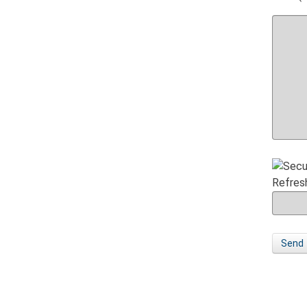
Refres
Send