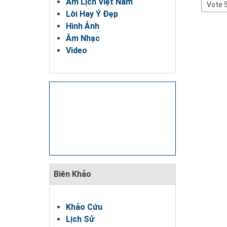
Âm Lịch Việt Nam
Rating
Please
Lời Hay Ý Đẹp
Rate
Hình Ảnh
Âm Nhạc
Video
Biên Khảo
Khảo Cứu
Lịch Sử