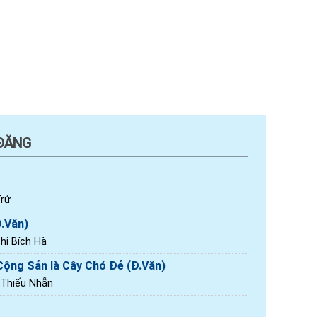
 ĐĂNG
rử
Đ.Văn)
ị Bích Hà
ộng Sản là Cây Chó Đẻ (Đ.Văn)
 Thiếu Nhẫn