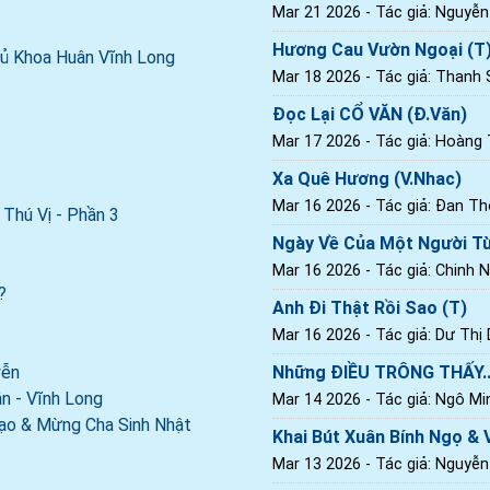
Mar 21 2026
- Tác giả: Nguyễ
Hương Cau Vườn Ngoại (T
ủ Khoa Huân Vĩnh Long
Mar 18 2026
- Tác giả: Thanh
Đọc Lại CỔ VĂN (Đ.Văn)
Mar 17 2026
- Tác giả: Hoàng T
Xa Quê Hương (V.Nhac)
Mar 16 2026
- Tác giả: Đan Th
Thú Vị - Phần 3
Ngày Về Của Một Người Tù
Mar 16 2026
- Tác giả: Chinh 
?
Anh Đi Thật Rồi Sao (T)
Mar 16 2026
- Tác giả: Dư Thị
yễn
Những ĐIỀU TRÔNG THẤY..
n - Vĩnh Long
Mar 14 2026
- Tác giả: Ngô Mi
Đạo & Mừng Cha Sinh Nhật
Khai Bút Xuân Bính Ngọ & 
Mar 13 2026
- Tác giả: Nguyễn