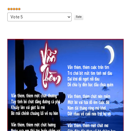
User
Rating:
Please
5
/
5
Rate