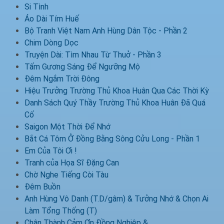
Si Tình
Áo Dài Tím Huế
Bộ Tranh Việt Nam Anh Hùng Dân Tộc - Phần 2
Chim Dòng Dọc
Truyện Dài: Tìm Nhau Từ Thuở - Phần 3
Tấm Gương Sáng Để Ngưỡng Mộ
Đêm Ngắm Trời Đông
Hiệu Trưởng Trường Thủ Khoa Huân Qua Các Thời Kỳ
Danh Sách Quý Thầy Trường Thủ Khoa Huân Đã Quá
Cố
Saigon Một Thời Để Nhớ
Bắt Cá Tôm Ở Đồng Bằng Sông Cửu Long - Phần 1
Em Của Tôi Ơi !
Tranh của Họa Sĩ Đặng Can
Chờ Nghe Tiếng Còi Tàu
Đêm Buồn
Anh Hùng Vô Danh (T.D/gâm) & Tưởng Nhớ & Chọn Ai
Làm Tổng Thống (T)
Chân Thành Cảm Ơn Đồng Nghiệp &