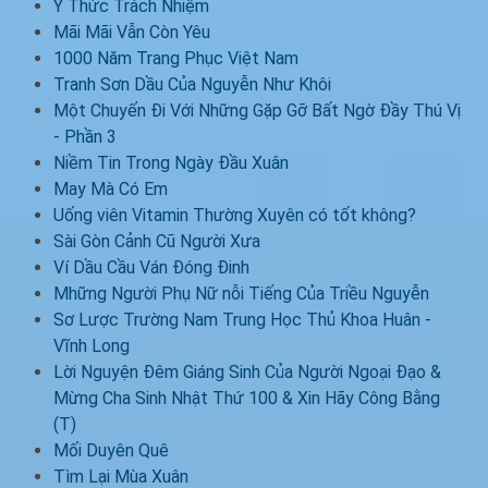
Ý Thức Trách Nhiệm
Mãi Mãi Vẫn Còn Yêu
1000 Năm Trang Phục Việt Nam
Tranh Sơn Dầu Của Nguyễn Như Khôi
Một Chuyến Đi Với Những Gặp Gỡ Bất Ngờ Đầy Thú Vị
- Phần 3
Niềm Tin Trong Ngày Đầu Xuân
May Mà Có Em
Uống viên Vitamin Thường Xuyên có tốt không?
Sài Gòn Cảnh Cũ Người Xưa
Ví Dầu Cầu Ván Đóng Đinh
Mhững Người Phụ Nữ nỗi Tiếng Của Triều Nguyễn
Sơ Lược Trường Nam Trung Học Thủ Khoa Huân -
Vĩnh Long
Lời Nguyện Đêm Giáng Sinh Của Người Ngoại Đạo &
Mừng Cha Sinh Nhật Thứ 100 & Xin Hãy Công Bằng
(T)
Mối Duyên Quê
Tìm Lại Mùa Xuân