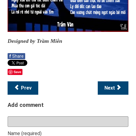
Designed by Trầm Miên
f
Share
Save
Prev
Next
Add comment
Name (required)