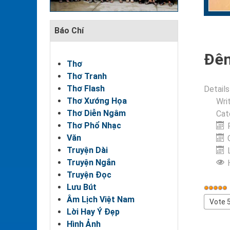
Báo Chí
Đêm
Thơ
Thơ Tranh
Thơ Flash
Details
Thơ Xướng Họa
Wri
Thơ Diễn Ngâm
Cat
Thơ Phổ Nhạc
Văn
Truyện Dài
Truyện Ngắn
Truyện Đọc
Lưu Bút
User
Âm Lịch Việt Nam
Rating
Please
Lời Hay Ý Đẹp
Rate
Hình Ảnh