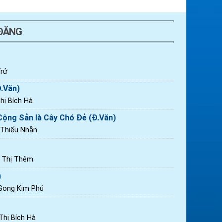
 ĐĂNG
rử
Đ.Văn)
ị Bích Hà
ộng Sản là Cây Chó Đẻ (Đ.Văn)
 Thiếu Nhẫn
n Thị Thêm
)
 Song Kim Phú
hị Bích Hà