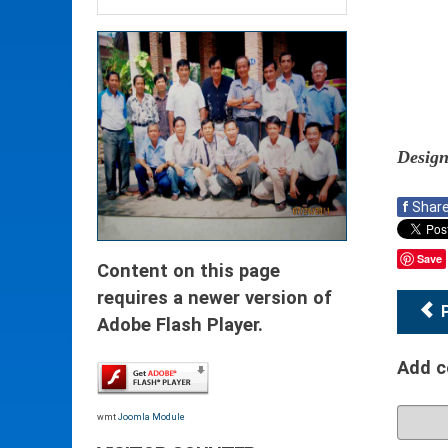
Design
f
Shar
Save
Content on this page
requires a newer version of
Adobe Flash Player.
Add 
wmt
Joomla Module