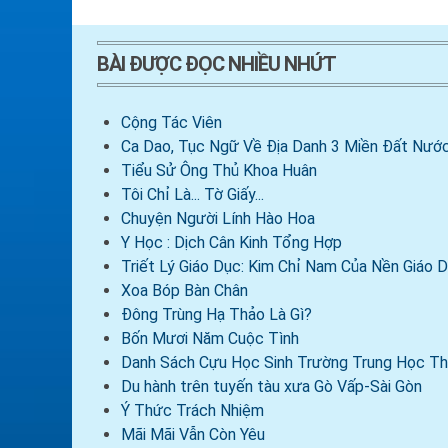
BÀI ĐƯỢC ĐỌC NHIỀU NHỨT
Cộng Tác Viên
Ca Dao, Tục Ngữ Về Địa Danh 3 Miền Đất Nước
Tiểu Sử Ông Thủ Khoa Huân
Tôi Chỉ Là... Tờ Giấy...
Chuyện Người Lính Hào Hoa
Y Học : Dịch Cân Kinh Tổng Hợp
Triết Lý Giáo Dục: Kim Chỉ Nam Của Nền Giáo
Xoa Bóp Bàn Chân
Đông Trùng Hạ Thảo Là Gì?
Bốn Mươi Năm Cuộc Tình
Danh Sách Cựu Học Sinh Trường Trung Học Th
Du hành trên tuyến tàu xưa Gò Vấp-Sài Gòn
Ý Thức Trách Nhiệm
Mãi Mãi Vẫn Còn Yêu