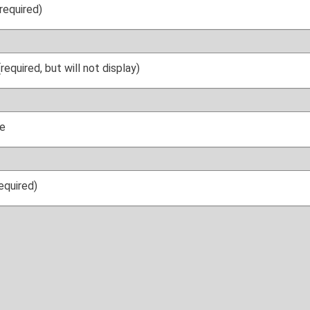
required)
(required, but will not display)
e
required)