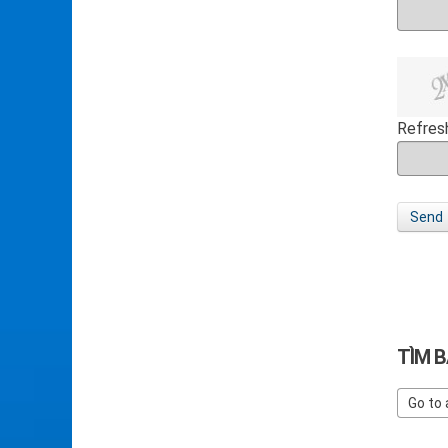
Refres
Send
TÌM B