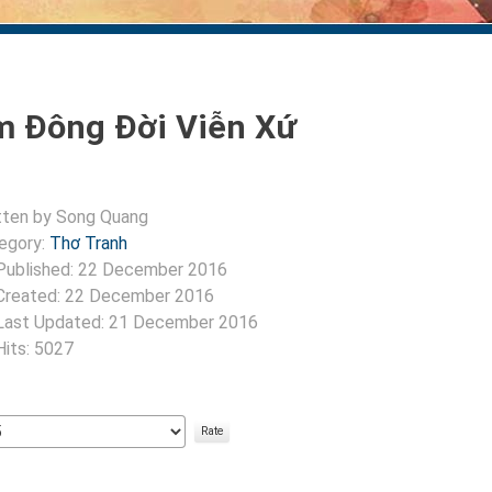
 Đông Đời Viễn Xứ
tten by
Song Quang
egory:
Thơ Tranh
Published: 22 December 2016
Created: 22 December 2016
Last Updated: 21 December 2016
Hits: 5027
:
5
/
5