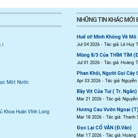
NHỮNG TIN KHÁC MỚI
Huế ơi! Mình Không Về Mô
Jul 04 2026
- Tác giả: Lê Huy T
 !
Mùng 8/3 Của THÍM TÍM (
Jul 01 2026
- Tác giả: Hoàng Th
Phan Khôi, Người Gọi Cây C
Apr 03 2026
- Tác giả: Nguyễn
 Dục Một Nước
Bầy Vịt Của Tui ( Tr. Ngắn)
Mar 21 2026
- Tác giả: Nguyễ
Hương Cau Vườn Ngoại (T
ủ Khoa Huân Vĩnh Long
Mar 18 2026
- Tác giả: Thanh
Đọc Lại CỔ VĂN (Đ.Văn)
Mar 17 2026
- Tác giả: Hoàng T