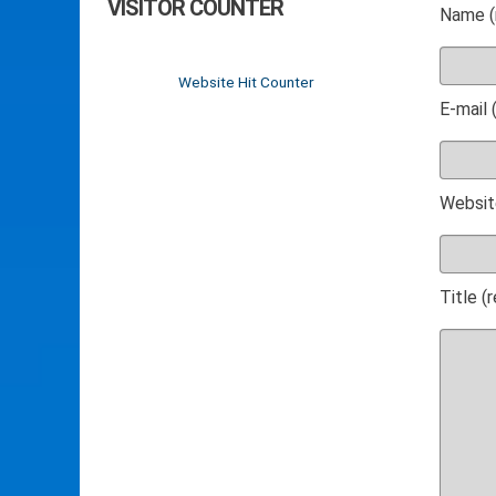
VISITOR COUNTER
Name (
Website Hit Counter
E-mail 
Websit
Title (