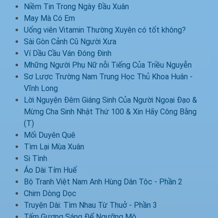
Niềm Tin Trong Ngày Đầu Xuân
May Mà Có Em
Uống viên Vitamin Thường Xuyên có tốt không?
Sài Gòn Cảnh Cũ Người Xưa
Ví Dầu Cầu Ván Đóng Đinh
Mhững Người Phụ Nữ nỗi Tiếng Của Triều Nguyễn
Sơ Lược Trường Nam Trung Học Thủ Khoa Huân -
Vĩnh Long
Lời Nguyện Đêm Giáng Sinh Của Người Ngoại Đạo &
Mừng Cha Sinh Nhật Thứ 100 & Xin Hãy Công Bằng
(T)
Mối Duyên Quê
Tìm Lại Mùa Xuân
Si Tình
Áo Dài Tím Huế
Bộ Tranh Việt Nam Anh Hùng Dân Tộc - Phần 2
Chim Dòng Dọc
Truyện Dài: Tìm Nhau Từ Thuở - Phần 3
Tấm Gương Sáng Để Ngưỡng Mộ