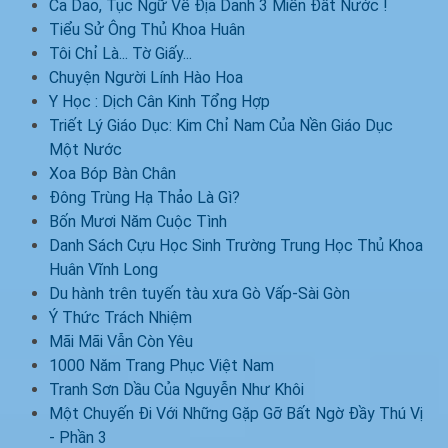
Ca Dao, Tục Ngữ Về Địa Danh 3 Miền Đất Nước !
Tiểu Sử Ông Thủ Khoa Huân
Tôi Chỉ Là... Tờ Giấy...
Chuyện Người Lính Hào Hoa
Y Học : Dịch Cân Kinh Tổng Hợp
Triết Lý Giáo Dục: Kim Chỉ Nam Của Nền Giáo Dục
Một Nước
Xoa Bóp Bàn Chân
Đông Trùng Hạ Thảo Là Gì?
Bốn Mươi Năm Cuộc Tình
Danh Sách Cựu Học Sinh Trường Trung Học Thủ Khoa
Huân Vĩnh Long
Du hành trên tuyến tàu xưa Gò Vấp-Sài Gòn
Ý Thức Trách Nhiệm
Mãi Mãi Vẫn Còn Yêu
1000 Năm Trang Phục Việt Nam
Tranh Sơn Dầu Của Nguyễn Như Khôi
Một Chuyến Đi Với Những Gặp Gỡ Bất Ngờ Đầy Thú Vị
- Phần 3