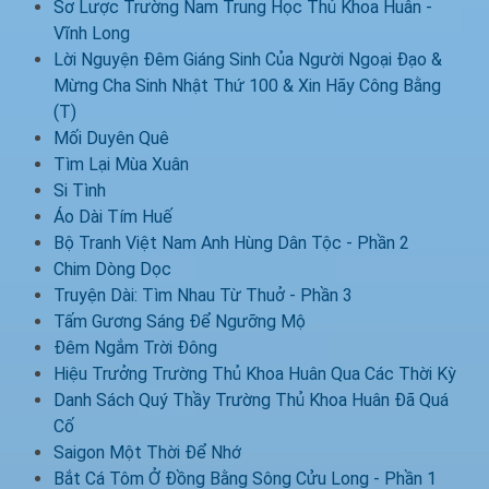
Sơ Lược Trường Nam Trung Học Thủ Khoa Huân -
Vĩnh Long
Lời Nguyện Đêm Giáng Sinh Của Người Ngoại Đạo &
Mừng Cha Sinh Nhật Thứ 100 & Xin Hãy Công Bằng
(T)
Mối Duyên Quê
Tìm Lại Mùa Xuân
Si Tình
Áo Dài Tím Huế
Bộ Tranh Việt Nam Anh Hùng Dân Tộc - Phần 2
Chim Dòng Dọc
Truyện Dài: Tìm Nhau Từ Thuở - Phần 3
Tấm Gương Sáng Để Ngưỡng Mộ
Đêm Ngắm Trời Đông
Hiệu Trưởng Trường Thủ Khoa Huân Qua Các Thời Kỳ
Danh Sách Quý Thầy Trường Thủ Khoa Huân Đã Quá
Cố
Saigon Một Thời Để Nhớ
Bắt Cá Tôm Ở Đồng Bằng Sông Cửu Long - Phần 1