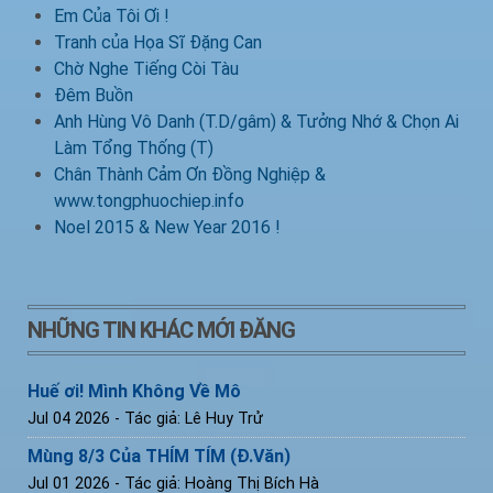
Em Của Tôi Ơi !
Tranh của Họa Sĩ Đặng Can
Chờ Nghe Tiếng Còi Tàu
Đêm Buồn
Anh Hùng Vô Danh (T.D/gâm) & Tưởng Nhớ & Chọn Ai
Làm Tổng Thống (T)
Chân Thành Cảm Ơn Đồng Nghiệp &
www.tongphuochiep.info
Noel 2015 & New Year 2016 !
NHỮNG TIN KHÁC MỚI ĐĂNG
Huế ơi! Mình Không Về Mô
Jul 04 2026
- Tác giả: Lê Huy Trử
Mùng 8/3 Của THÍM TÍM (Đ.Văn)
Jul 01 2026
- Tác giả: Hoàng Thị Bích Hà