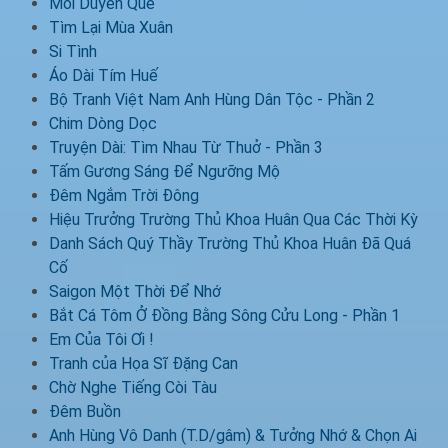
Mối Duyên Quê
Tìm Lại Mùa Xuân
Si Tình
Áo Dài Tím Huế
Bộ Tranh Việt Nam Anh Hùng Dân Tộc - Phần 2
Chim Dòng Dọc
Truyện Dài: Tìm Nhau Từ Thuở - Phần 3
Tấm Gương Sáng Để Ngưỡng Mộ
Đêm Ngắm Trời Đông
Hiệu Trưởng Trường Thủ Khoa Huân Qua Các Thời Kỳ
Danh Sách Quý Thầy Trường Thủ Khoa Huân Đã Quá
Cố
Saigon Một Thời Để Nhớ
Bắt Cá Tôm Ở Đồng Bằng Sông Cửu Long - Phần 1
Em Của Tôi Ơi !
Tranh của Họa Sĩ Đặng Can
Chờ Nghe Tiếng Còi Tàu
Đêm Buồn
Anh Hùng Vô Danh (T.D/gâm) & Tưởng Nhớ & Chọn Ai