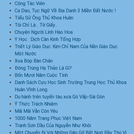
Cộng Tác Viên
Ca Dao, Tục Ngữ Về Địa Danh 3 Miền Đất Nước !
Tiểu Sử Ông Thủ Khoa Huân
Tôi Chỉ Là... Tờ Giấy...
Chuyện Người Lính Hào Hoa
Y Học : Dịch Cân Kinh Tổng Hợp
Triết Lý Giáo Dục: Kim Chỉ Nam Của Nền Giáo Dục
Một Nước
Xoa Bóp Bàn Chân
Đông Trùng Hạ Thảo Là Gì?
Bốn Mươi Năm Cuộc Tình
Danh Sách Cựu Học Sinh Trường Trung Học Thủ Khoa
Huân Vĩnh Long
Du hành trên tuyến tàu xưa Gò Vấp-Sài Gòn
Ý Thức Trách Nhiệm
Mãi Mãi Vẫn Còn Yêu
1000 Năm Trang Phục Việt Nam
Tranh Sơn Dầu Của Nguyễn Như Khôi
Một Chuyến Đi Với Những Gặp Gỡ Bất Ngờ Đầy Thú Vị