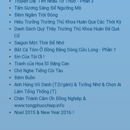
Truyện Dài: Tìm Nhau Từ Thuở - Phần 3
Tấm Gương Sáng Để Ngưỡng Mộ
Đêm Ngắm Trời Đông
Hiệu Trưởng Trường Thủ Khoa Huân Qua Các Thời Kỳ
Danh Sách Quý Thầy Trường Thủ Khoa Huân Đã Quá
Cố
Saigon Một Thời Để Nhớ
Bắt Cá Tôm Ở Đồng Bằng Sông Cửu Long - Phần 1
Em Của Tôi Ơi !
Tranh của Họa Sĩ Đặng Can
Chờ Nghe Tiếng Còi Tàu
Đêm Buồn
Anh Hùng Vô Danh (T.D/gâm) & Tưởng Nhớ & Chọn Ai
Làm Tổng Thống (T)
Chân Thành Cảm Ơn Đồng Nghiệp &
www.tongphuochiep.info
Noel 2015 & New Year 2016 !