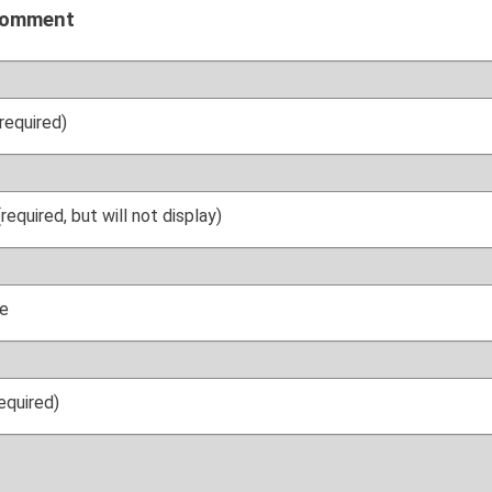
comment
required)
(required, but will not display)
e
required)