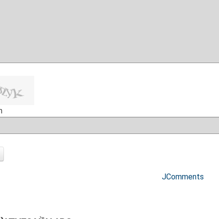
h
JComments