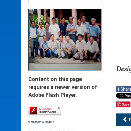
Desi
Content on this page
requires a newer version of
f
Shar
Adobe Flash Player.
Save
wmt
Joomla Module