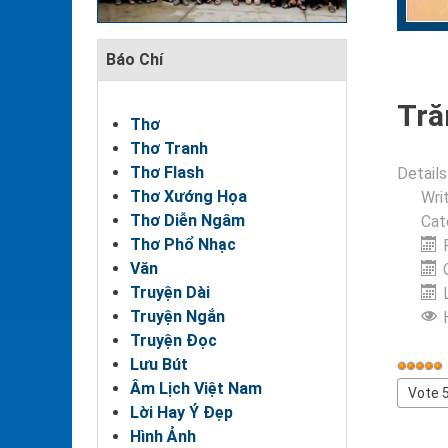
Báo Chí
Tră
Thơ
Thơ Tranh
Thơ Flash
Details
Thơ Xướng Họa
Wri
Thơ Diễn Ngâm
Cat
Thơ Phổ Nhạc
Văn
Truyện Dài
Truyện Ngắn
Truyện Đọc
Lưu Bút
User
Âm Lịch Việt Nam
Rating
Please
Lời Hay Ý Đẹp
Rate
Hình Ảnh