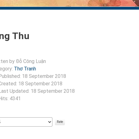
ng Thu
tten by
Đỗ Công Luận
egory:
Thơ Tranh
Published: 18 September 2018
Created: 18 September 2018
Last Updated: 18 September 2018
Hits: 4341
:
5
/
5