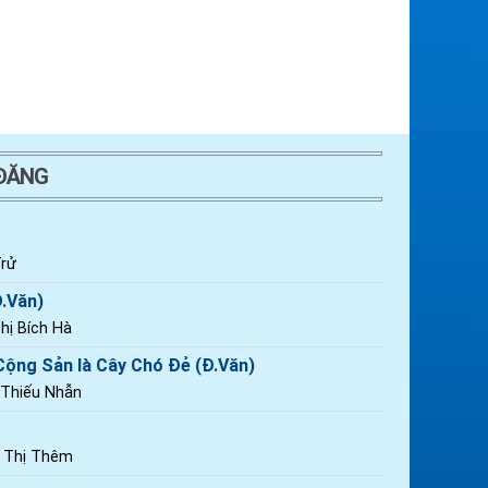
 ĐĂNG
rử
Đ.Văn)
ị Bích Hà
ộng Sản là Cây Chó Đẻ (Đ.Văn)
 Thiếu Nhẫn
n Thị Thêm