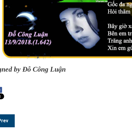
gned by Đỗ Công Luận
e
Prev