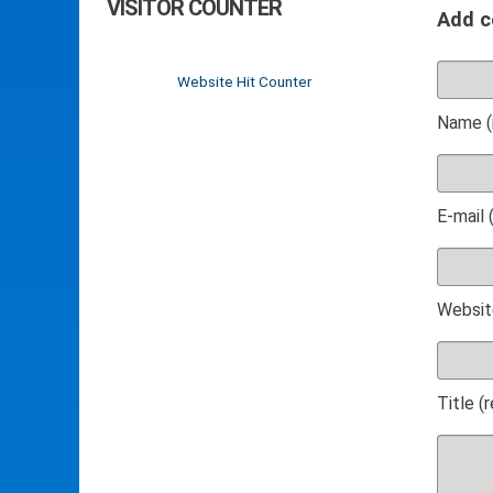
VISITOR COUNTER
Add 
Website Hit Counter
Name (
E-mail 
Websit
Title (