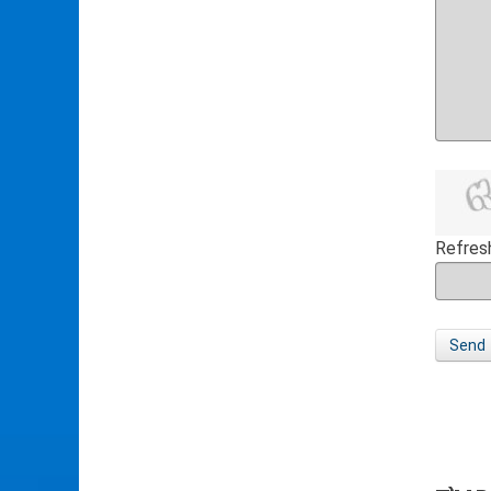
Refres
Send