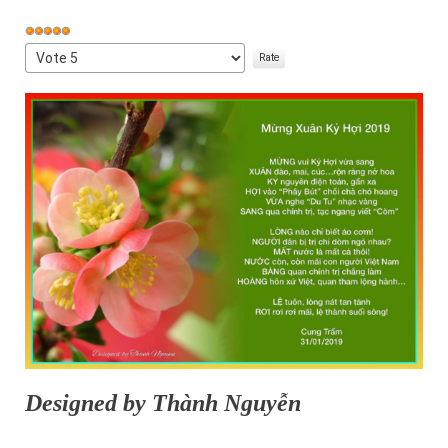
User
Rating:
Please
5
/
5
Rate
Designed by Thành Nguyễn