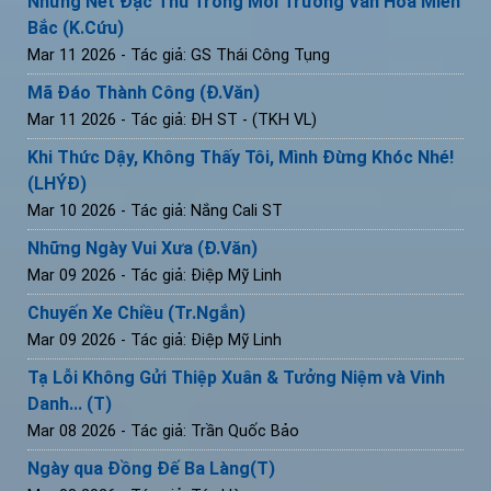
Những Nét Đặc Thù Trong Môi Trường Văn Hoá Miền
Bắc (K.Cứu)
Mar 11 2026
- Tác giả: GS Thái Công Tụng
Mã Đáo Thành Công (Đ.Văn)
Mar 11 2026
- Tác giả: ĐH ST - (TKH VL)
Khi Thức Dậy, Không Thấy Tôi, Mình Đừng Khóc Nhé!
(LHÝĐ)
Mar 10 2026
- Tác giả: Nắng Cali ST
Những Ngày Vui Xưa (Đ.Văn)
Mar 09 2026
- Tác giả: Điệp Mỹ Linh
Chuyến Xe Chiều (Tr.Ngắn)
Mar 09 2026
- Tác giả: Điệp Mỹ Linh
Tạ Lỗi Không Gửi Thiệp Xuân & Tưởng Niệm và Vinh
Danh... (T)
Mar 08 2026
- Tác giả: Trần Quốc Bảo
Ngày qua Đồng Đế Ba Làng(T)