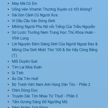
May Mà Có Em
Uống viên Vitamin Thường Xuyên có tốt không?
Sài Gòn Cảnh Cũ Người Xưa
Ví Dầu Cầu Ván Đóng Đinh
Mhững Người Phụ Nữ nỗi Tiếng Của Triều Nguyễn
Sơ Lược Trường Nam Trung Học Thủ Khoa Huân -
Vĩnh Long
Lời Nguyện Đêm Giáng Sinh Của Người Ngoại Đạo &
Mừng Cha Sinh Nhật Thứ 100 & Xin Hãy Công Bằng
(T)
Mối Duyên Quê
Tìm Lại Mùa Xuân
Si Tình
Áo Dài Tím Huế
Bộ Tranh Việt Nam Anh Hùng Dân Tộc - Phần 2
Chim Dòng Dọc
Truyện Dài: Tìm Nhau Từ Thuở - Phần 3
Tấm Gương Sáng Để Ngưỡng Mộ
Đêm Ngắm Trời Đông