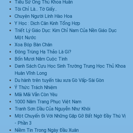
Tiểu Sử Ông Thủ Khoa Huân
Tôi Chỉ Là... Tờ Giấy...
Chuyện Người Lính Hào Hoa
Y Học : Dịch Cân Kinh Tổng Hợp
Triết Lý Giáo Dục: Kim Chỉ Nam Của Nền Giáo Dục
Một Nước
Xoa Bóp Bàn Chân
Đông Trùng Hạ Thảo Là Gì?
Bốn Mươi Năm Cuộc Tình
Danh Sách Cựu Học Sinh Trường Trung Học Thủ Khoa
Huân Vĩnh Long
Du hành trên tuyến tàu xưa Gò Vấp-Sài Gòn
Ý Thức Trách Nhiệm
Mãi Mãi Vẫn Còn Yêu
1000 Năm Trang Phục Việt Nam
Tranh Sơn Dầu Của Nguyễn Như Khôi
Một Chuyến Đi Với Những Gặp Gỡ Bất Ngờ Đầy Thú Vị
- Phần 3
Niềm Tin Trong Ngày Đầu Xuân