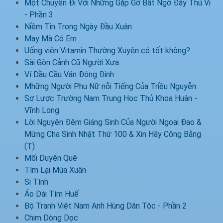
Một Chuyến Đi Với Những Gặp Gỡ Bất Ngờ Đầy Thú Vị
- Phần 3
Niềm Tin Trong Ngày Đầu Xuân
May Mà Có Em
Uống viên Vitamin Thường Xuyên có tốt không?
Sài Gòn Cảnh Cũ Người Xưa
Ví Dầu Cầu Ván Đóng Đinh
Mhững Người Phụ Nữ nỗi Tiếng Của Triều Nguyễn
Sơ Lược Trường Nam Trung Học Thủ Khoa Huân -
Vĩnh Long
Lời Nguyện Đêm Giáng Sinh Của Người Ngoại Đạo &
Mừng Cha Sinh Nhật Thứ 100 & Xin Hãy Công Bằng
(T)
Mối Duyên Quê
Tìm Lại Mùa Xuân
Si Tình
Áo Dài Tím Huế
Bộ Tranh Việt Nam Anh Hùng Dân Tộc - Phần 2
Chim Dòng Dọc