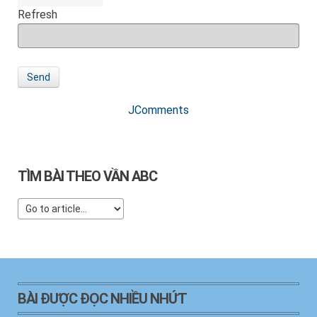
Refresh
Send
JComments
TÌM BÀI THEO VẦN ABC
BÀI ĐƯỢC ĐỌC NHIỀU NHỨT