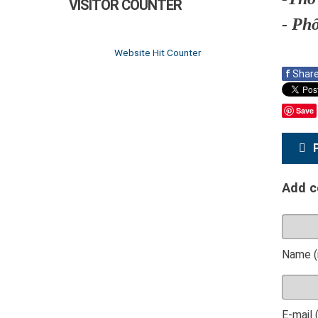
VISITOR COUNTER
- Ph
Website Hit Counter
f
Shar
Save
Add 
Name (
E-mail 