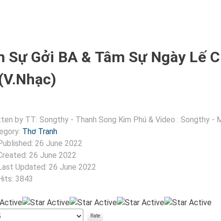
 Sự Gởi BA & Tâm Sự Ngày Lế 
(V.Nhạc)
tten by
TT: Songthy - Thanh Song Kim Phú & Video : Songthy - 
egory:
Thơ Tranh
Published: 26 June 2022
Created: 26 June 2022
Last Updated: 26 June 2022
Hits: 3843
:
5
/
5