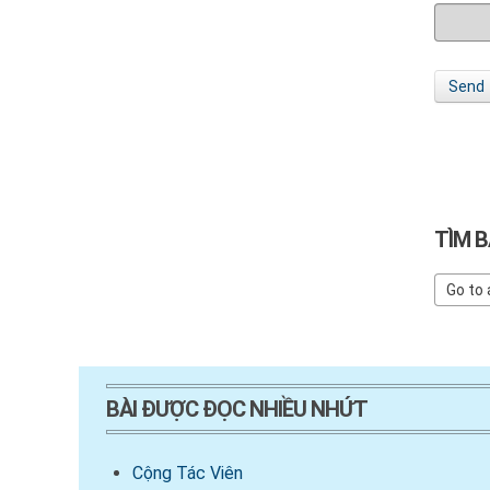
Send
TÌM B
BÀI ĐƯỢC ĐỌC NHIỀU NHỨT
Cộng Tác Viên