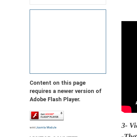
Content on this page
requires a newer version of
Adobe Flash Player.
3- V
wmt
Joomla Module
-Thơ