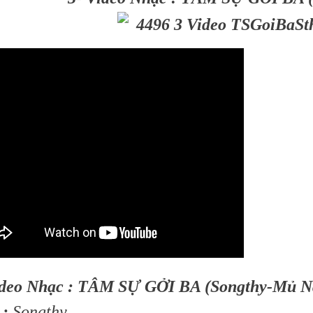
ideo Nhạc : TÂM SỰ GỞI BA (Songthy-Mủ N
 :
Songthy