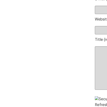
Websit
Title (
Refres