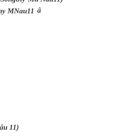
â
âu 11)