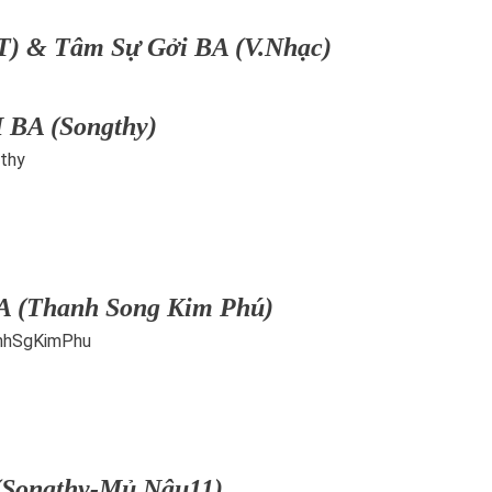
) & Tâm Sự Gởi BA (V.Nhạc)
I BA (Songthy)
A (Thanh Song Kim Phú)
 (Songthy-Mủ Nâu11)