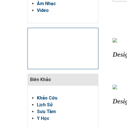
Rate
Âm Nhạc
Video
Desi
Biên Khảo
Khảo Cứu
Desi
Lịch Sử
Sưu Tầm
Y Học