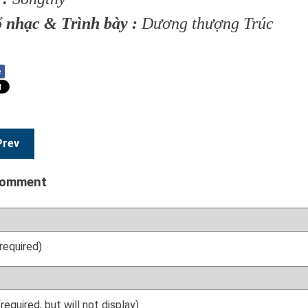
ổ nhạc & Trình bày :
Dương thượng Trúc
e
Prev
comment
required)
(required, but will not display)