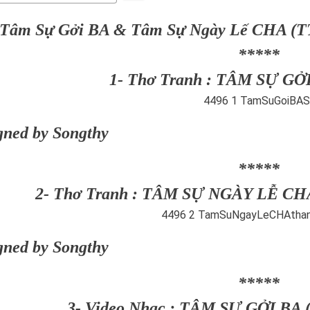
Tâm Sự Gởi BA & Tâm Sự Ngày Lế CHA (TT
*****
1- Thơ Tranh : TÂM SỰ GỞ
gned by Songthy
*****
2- Thơ Tranh : TÂM SỰ NGÀY LỄ CH
gned by Songthy
*****
3- Video Nhạc : TÂM SỰ GỞI BA