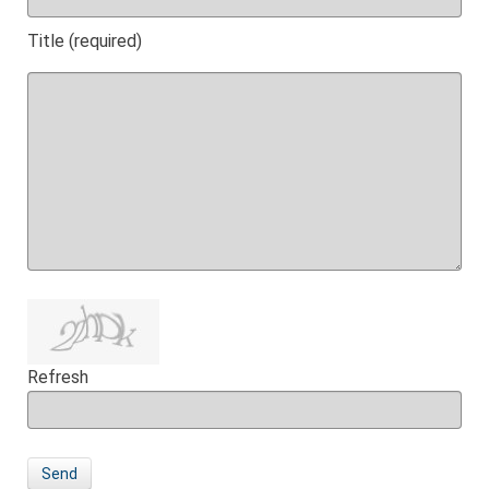
Title (required)
Refresh
Send