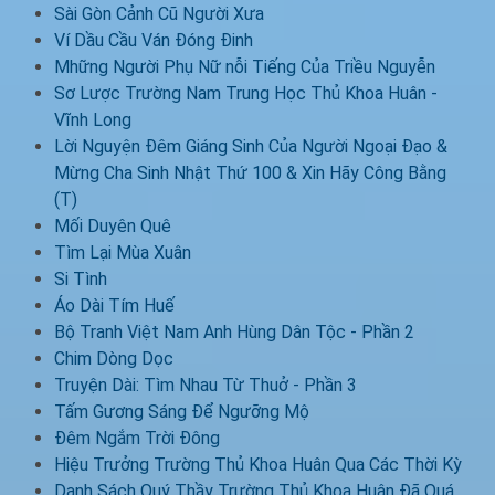
Sài Gòn Cảnh Cũ Người Xưa
Ví Dầu Cầu Ván Đóng Đinh
Mhững Người Phụ Nữ nỗi Tiếng Của Triều Nguyễn
Sơ Lược Trường Nam Trung Học Thủ Khoa Huân -
Vĩnh Long
Lời Nguyện Đêm Giáng Sinh Của Người Ngoại Đạo &
Mừng Cha Sinh Nhật Thứ 100 & Xin Hãy Công Bằng
(T)
Mối Duyên Quê
Tìm Lại Mùa Xuân
Si Tình
Áo Dài Tím Huế
Bộ Tranh Việt Nam Anh Hùng Dân Tộc - Phần 2
Chim Dòng Dọc
Truyện Dài: Tìm Nhau Từ Thuở - Phần 3
Tấm Gương Sáng Để Ngưỡng Mộ
Đêm Ngắm Trời Đông
Hiệu Trưởng Trường Thủ Khoa Huân Qua Các Thời Kỳ
Danh Sách Quý Thầy Trường Thủ Khoa Huân Đã Quá