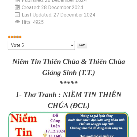
Published: 28 December 2024
Created: 28 December 2024
Last Updated: 27 December 2024
Hits: 4925
User
Rating:
Please
5
/
5
Rate
Niềm Tin Thiên Chúa & Thiên Chúa
Giáng Sinh (T.T.)
*****
1- Thơ Tranh : NIỀM TIN THIÊN
CHÚA (ĐCL)