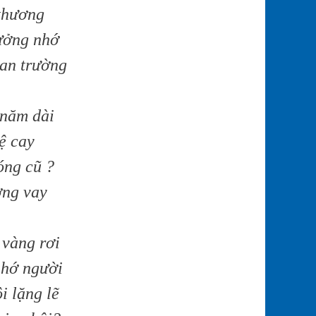
 thương
tưởng nhớ
tan trường
 năm dài
lệ cay
óng cũ ?
ơng vay
 vàng rơi
nhớ người
i lặng lẽ