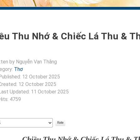
ều Thu Nhớ & Chiếc Lá Thu & 
tten by
Nguyễn Vạn Thắng
egory:
Thơ
Published: 12 October 2025
Created: 12 October 2025
Last Updated: 11 October 2025
Hits: 4759
:
5
/
5
Chiều Thu Nhớ & Chiếc Lá Thu & T