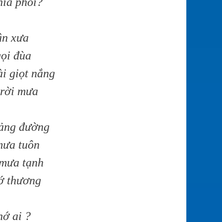
hia phôi?
ân xưa
gọi đùa
i giọt nắng
trời mưa
iảng đường
mưa tuôn
 mưa tạnh
ớ thương
hớ ai ?