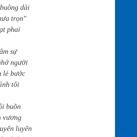
 buông dài
hưa trọn"
ạt phai
tâm sự
nhớ người
 lẻ bước
ình tôi
ôi buồn
n vương
uyến luyến