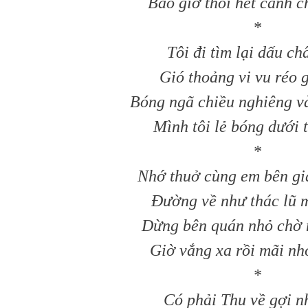
Bao giờ thôi hết cảnh c
*
Tôi đi tìm lại dấu ch
Gió thoảng vi vu réo 
Bóng ngã chiều nghiêng và
Mình tôi lẻ bóng dưới 
*
Nhớ thuở cùng em bên g
Ðường về như thác lũ 
Dừng bên quán nhỏ chờ
Giờ vắng xa rồi mãi nh
*
Có phải Thu về gợi n