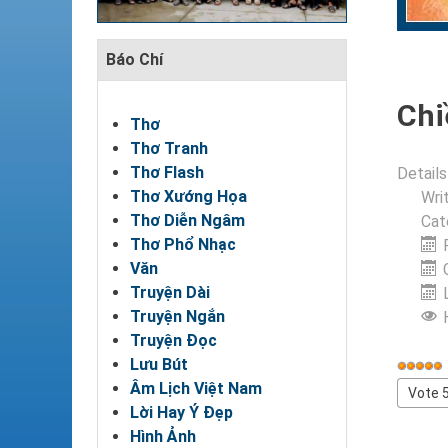
Báo Chí
Chi
Thơ
Thơ Tranh
Thơ Flash
Details
Thơ Xướng Họa
Wri
Thơ Diễn Ngâm
Cat
Thơ Phổ Nhạc
Văn
Truyện Dài
Truyện Ngắn
Truyện Đọc
Lưu Bút
User
Âm Lịch Việt Nam
Rating
Please
Lời Hay Ý Đẹp
Rate
Hình Ảnh