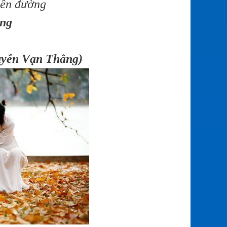
bên đường
ng
yễn Vạn Thắng)