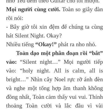
nhờ Ted đem theo Guitar cho tôi mượn.
Mọi người cùng cười.
Toàn so giây đàn
rồi nói:
- Bây giờ tôi xin đệm để chúng ta cùng
hát Silent Night. Okay?
Nhiều tiếng
“Okay!”
phát ra nho nhỏ.
Toàn dạo một phân đoạn rồi “bắt”
vào:
“Silent night…” Mọi người tiếp
vào: “holy night. All is calm, all is
bright…” Nhìn cây Noel rực rỡ ánh đèn
và nghe một tổng hợp âm thanh không
đồng nhất, Toàn cảm thấy vui vui. Thỉnh
thoảng Toàn cười và lắc đầu vì vài