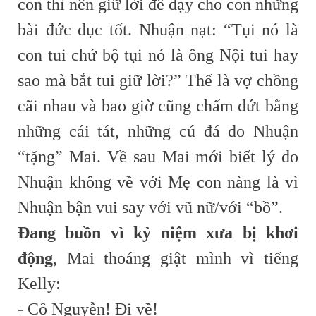
con thì nên giữ lời để dạy cho con những
bài đức dục tốt. Nhuận nạt: “Tụi nó là
con tui chứ bộ tụi nó là ông Nội tui hay
sao mà bắt tui giữ lời?” Thế là vợ chồng
cãi nhau và bao giờ cũng chấm dứt bằng
những cái tát, những cú đá do Nhuận
“tặng” Mai. Về sau Mai mới biết lý do
Nhuận không về với Mẹ con nàng là vì
Nhuận bận vui say với vũ nữ/với “bồ”.
Đang buồn vì kỷ niệm xưa bị khơi
động
, Mai thoáng giật mình vì tiếng
Kelly:
- Cô Nguyễn! Đi về!