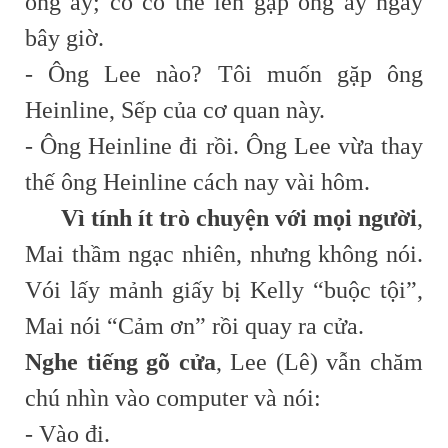
ông ấy; cô có thể lên gặp ông ấy ngay
bây giờ.
- Ông Lee nào? Tôi muốn gặp ông
Heinline, Sếp của cơ quan này.
- Ông Heinline đi rồi. Ông Lee vừa thay
thế ông Heinline cách nay vài hôm.
Vì tính ít trò chuyện với mọi người
,
Mai thầm ngạc nhiên, nhưng không nói.
Vói lấy mảnh giấy bị Kelly “buộc tội”,
Mai nói “Cảm ơn” rồi quay ra cửa.
Nghe tiếng gõ cửa
, Lee (Lê) vẫn chăm
chú nhìn vào computer và nói:
- Vào đi.