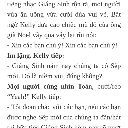
tiếng nhạc Giáng Sinh rộn rã, mọi người
vừa ăn uống vừa cười đùa vui vẻ. Bất
ngờ Kelly đưa cao chiếc mũ đỏ của ông
già Noel vẫy qua vẫy lại rồi nói:
- Xin các bạn chú ý! Xin các bạn chú ý!
Im lặng. Kelly tiếp:
- Giáng Sinh năm nay chúng ta có Sếp
mới. Đó là niềm vui, đúng không?
Mọi người cùng nhìn Toà
n, cười/reo
“Yeah!” Kelly tiếp:
- Tôi đoan chắc với các bạn, nếu các bạn
được nghe Sếp mới của chúng ta đàn/hát
thì bữa tiệc Giáng Sinh hôm nay sẽ vượt