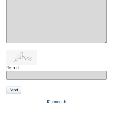
Refresh
Send
JComments