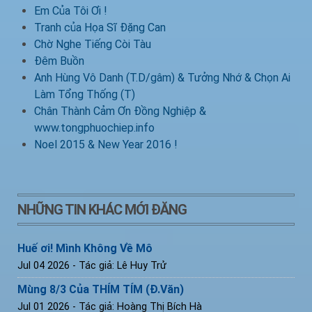
Em Của Tôi Ơi !
Tranh của Họa Sĩ Đặng Can
Chờ Nghe Tiếng Còi Tàu
Đêm Buồn
Anh Hùng Vô Danh (T.D/gâm) & Tưởng Nhớ & Chọn Ai
Làm Tổng Thống (T)
Chân Thành Cảm Ơn Đồng Nghiệp &
www.tongphuochiep.info
Noel 2015 & New Year 2016 !
NHỮNG TIN KHÁC MỚI ĐĂNG
Huế ơi! Mình Không Về Mô
Jul 04 2026
- Tác giả: Lê Huy Trử
Mùng 8/3 Của THÍM TÍM (Đ.Văn)
Jul 01 2026
- Tác giả: Hoàng Thị Bích Hà