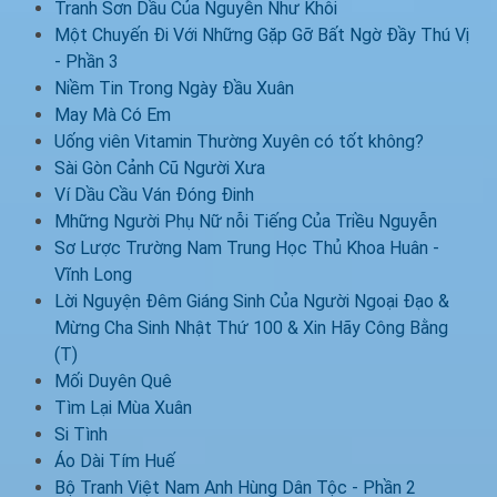
Tranh Sơn Dầu Của Nguyễn Như Khôi
Một Chuyến Đi Với Những Gặp Gỡ Bất Ngờ Đầy Thú Vị
- Phần 3
Niềm Tin Trong Ngày Đầu Xuân
May Mà Có Em
Uống viên Vitamin Thường Xuyên có tốt không?
Sài Gòn Cảnh Cũ Người Xưa
Ví Dầu Cầu Ván Đóng Đinh
Mhững Người Phụ Nữ nỗi Tiếng Của Triều Nguyễn
Sơ Lược Trường Nam Trung Học Thủ Khoa Huân -
Vĩnh Long
Lời Nguyện Đêm Giáng Sinh Của Người Ngoại Đạo &
Mừng Cha Sinh Nhật Thứ 100 & Xin Hãy Công Bằng
(T)
Mối Duyên Quê
Tìm Lại Mùa Xuân
Si Tình
Áo Dài Tím Huế
Bộ Tranh Việt Nam Anh Hùng Dân Tộc - Phần 2