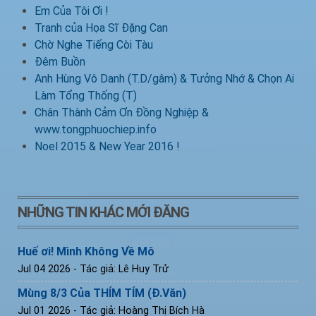
Em Của Tôi Ơi !
Tranh của Họa Sĩ Đặng Can
Chờ Nghe Tiếng Còi Tàu
Đêm Buồn
Anh Hùng Vô Danh (T.D/gâm) & Tưởng Nhớ & Chọn Ai
Làm Tổng Thống (T)
Chân Thành Cảm Ơn Đồng Nghiệp &
www.tongphuochiep.info
Noel 2015 & New Year 2016 !
NHỮNG TIN KHÁC MỚI ĐĂNG
Huế ơi! Mình Không Về Mô
Jul 04 2026
- Tác giả: Lê Huy Trử
Mùng 8/3 Của THÍM TÍM (Đ.Văn)
Jul 01 2026
- Tác giả: Hoàng Thị Bích Hà