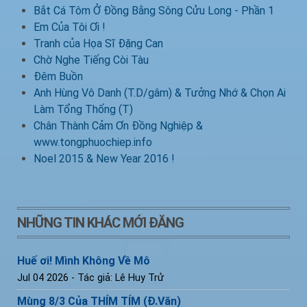
Bắt Cá Tôm Ở Đồng Bằng Sông Cửu Long - Phần 1
Em Của Tôi Ơi !
Tranh của Họa Sĩ Đặng Can
Chờ Nghe Tiếng Còi Tàu
Đêm Buồn
Anh Hùng Vô Danh (T.D/gâm) & Tưởng Nhớ & Chọn Ai
Làm Tổng Thống (T)
Chân Thành Cảm Ơn Đồng Nghiệp &
www.tongphuochiep.info
Noel 2015 & New Year 2016 !
NHỮNG TIN KHÁC MỚI ĐĂNG
Huế ơi! Mình Không Về Mô
Jul 04 2026
- Tác giả: Lê Huy Trử
Mùng 8/3 Của THÍM TÍM (Đ.Văn)