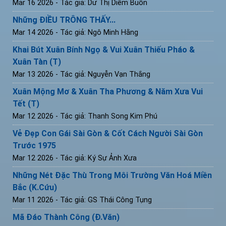
Mar 16 2026
- Tác giả: Dư Thị Diễm Buồn
Những ĐIỀU TRÔNG THẤY...
Mar 14 2026
- Tác giả: Ngô Minh Hằng
Khai Bút Xuân Bính Ngọ & Vui Xuân Thiếu Pháo &
Xuân Tàn (T)
Mar 13 2026
- Tác giả: Nguyễn Vạn Thắng
Xuân Mộng Mơ & Xuân Tha Phương & Năm Xưa Vui
Tết (T)
Mar 12 2026
- Tác giả: Thanh Song Kim Phú
Vẻ Đẹp Con Gái Sài Gòn & Cốt Cách Người Sài Gòn
Trước 1975
Mar 12 2026
- Tác giả: Ký Sự Ảnh Xưa
Những Nét Đặc Thù Trong Môi Trường Văn Hoá Miền
Bắc (K.Cứu)
Mar 11 2026
- Tác giả: GS Thái Công Tụng
Mã Đáo Thành Công (Đ.Văn)