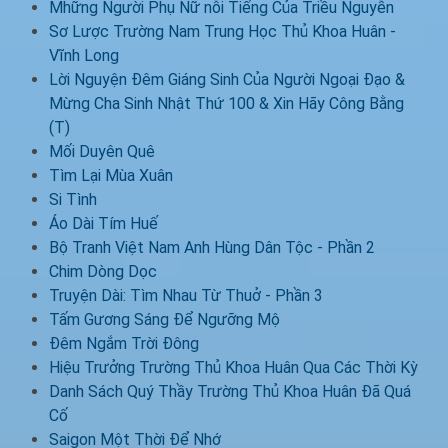
Mhững Người Phụ Nữ nỗi Tiếng Của Triều Nguyễn
Sơ Lược Trường Nam Trung Học Thủ Khoa Huân -
Vĩnh Long
Lời Nguyện Đêm Giáng Sinh Của Người Ngoại Đạo &
Mừng Cha Sinh Nhật Thứ 100 & Xin Hãy Công Bằng
(T)
Mối Duyên Quê
Tìm Lại Mùa Xuân
Si Tình
Áo Dài Tím Huế
Bộ Tranh Việt Nam Anh Hùng Dân Tộc - Phần 2
Chim Dòng Dọc
Truyện Dài: Tìm Nhau Từ Thuở - Phần 3
Tấm Gương Sáng Để Ngưỡng Mộ
Đêm Ngắm Trời Đông
Hiệu Trưởng Trường Thủ Khoa Huân Qua Các Thời Kỳ
Danh Sách Quý Thầy Trường Thủ Khoa Huân Đã Quá
Cố
Saigon Một Thời Để Nhớ