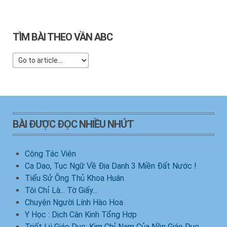
TÌM BÀI THEO VẦN ABC
BÀI ĐƯỢC ĐỌC NHIỀU NHỨT
Cộng Tác Viên
Ca Dao, Tục Ngữ Về Địa Danh 3 Miền Đất Nước !
Tiểu Sử Ông Thủ Khoa Huân
Tôi Chỉ Là... Tờ Giấy...
Chuyện Người Lính Hào Hoa
Y Học : Dịch Cân Kinh Tổng Hợp
Triết Lý Giáo Dục: Kim Chỉ Nam Của Nền Giáo Dục