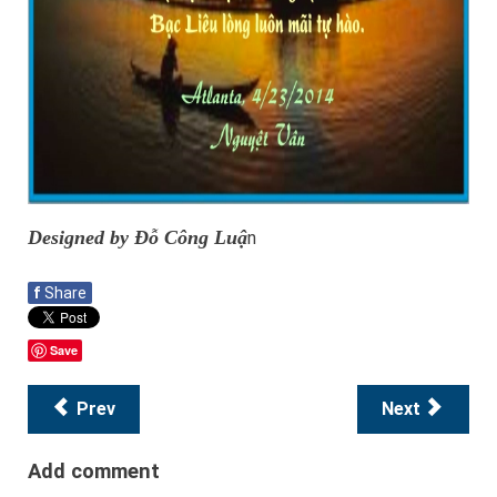
Designed by Đỗ Công Luậ
n
f
Share
Save
Prev
Next
Add comment