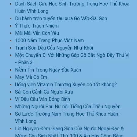
Danh Sách Cựu Học Sinh Trường Trung Học Thủ Khoa
Huân Vĩnh Long
Du hành trên tuyến tàu xưa Gò Vấp-Sài Gòn
Ý Thức Trách Nhiệm
Mãi Mãi Vẫn Còn Yêu
1000 Năm Trang Phục Việt Nam
Tranh Sơn Dầu Của Nguyễn Như Khôi
Một Chuyến Đi Với Những Gặp Gỡ Bất Ngờ Đầy Thú Vị
- Phần 3
Niềm Tin Trong Ngày Đầu Xuân
May Mà Có Em
Uống viên Vitamin Thường Xuyên có tốt không?
Sài Gòn Cảnh Cũ Người Xưa
Ví Dầu Cầu Ván Đóng Đinh
Mhững Người Phụ Nữ nỗi Tiếng Của Triều Nguyễn
Sơ Lược Trường Nam Trung Học Thủ Khoa Huân -
Vĩnh Long
Lời Nguyện Đêm Giáng Sinh Của Người Ngoại Đạo &
Mừng Cha Sinh Nhật Thứ 100 & Xin Hãy Công Bằng