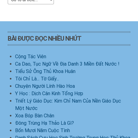
BÀI ĐƯỢC ĐỌC NHIỀU NHỨT
Cộng Tác Viên
Ca Dao, Tục Ngữ Về Địa Danh 3 Miền Đất Nước !
Tiểu Sử Ông Thủ Khoa Huân
Tôi Chỉ Là... Tờ Giấy...
Chuyện Người Lính Hào Hoa
Y Học : Dịch Cân Kinh Tổng Hợp
Triết Lý Giáo Dục: Kim Chỉ Nam Của Nền Giáo Dục
Một Nước
Xoa Bóp Bàn Chân
Đông Trùng Hạ Thảo Là Gì?
Bốn Mươi Năm Cuộc Tình
Danh Sách Cựu Học Sinh Trường Trung Học Thủ Khoa