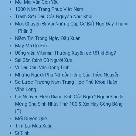
Mãi Mãi Vẫn Còn Yêu
1000 Năm Trang Phục Việt Nam
Tranh Sơn Dầu Của Nguyễn Như Khôi
Một Chuyến Đi Với Những Gặp Gỡ Bất Ngờ Đầy Thú Vị
- Phần 3
Niềm Tin Trong Ngày Đầu Xuân
May Mà Có Em
Uống viên Vitamin Thường Xuyên có tốt không?
Sài Gòn Cảnh Cũ Người Xưa
Ví Dầu Cầu Ván Đóng Đinh
Mhững Người Phụ Nữ nỗi Tiếng Của Triều Nguyễn
Sơ Lược Trường Nam Trung Học Thủ Khoa Huân -
Vĩnh Long
Lời Nguyện Đêm Giáng Sinh Của Người Ngoại Đạo &
Mừng Cha Sinh Nhật Thứ 100 & Xin Hãy Công Bằng
(T)
Mối Duyên Quê
Tìm Lại Mùa Xuân
Si Tình