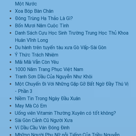
Một Nước
Xoa Bóp Bàn Chân
Đông Trùng Hạ Thảo Là Gì?
Bốn Mươi Năm Cuộc Tình
Danh Sách Cựu Học Sinh Trường Trung Học Thủ Khoa
Huân Vĩnh Long
Du hành trên tuyến tàu xưa Gò Vấp-Sài Gòn
Ý Thức Trách Nhiệm
Mãi Mãi Vẫn Còn Yêu
1000 Năm Trang Phục Việt Nam
Tranh Sơn Dầu Của Nguyễn Như Khôi
Một Chuyến Đi Với Những Gặp Gỡ Bất Ngờ Đầy Thú Vị
- Phần 3
Niềm Tin Trong Ngày Đầu Xuân
May Mà Có Em
Uống viên Vitamin Thường Xuyên có tốt không?
Sài Gòn Cảnh Cũ Người Xưa
Ví Dầu Cầu Ván Đóng Đinh
Mhững Người Phụ Nữ nỗi Tiếng Của Triều Nguyễn