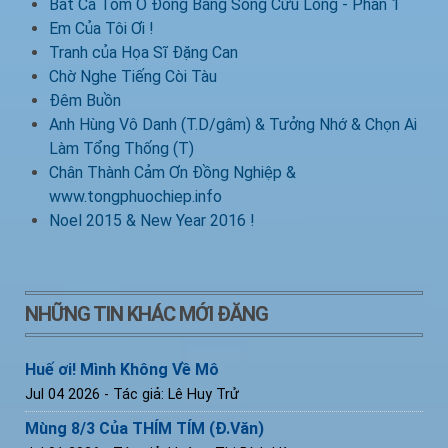
Bắt Cá Tôm Ở Đồng Bằng Sông Cửu Long - Phần 1
Em Của Tôi Ơi !
Tranh của Họa Sĩ Đặng Can
Chờ Nghe Tiếng Còi Tàu
Đêm Buồn
Anh Hùng Vô Danh (T.D/gâm) & Tưởng Nhớ & Chọn Ai
Làm Tổng Thống (T)
Chân Thành Cảm Ơn Đồng Nghiệp &
www.tongphuochiep.info
Noel 2015 & New Year 2016 !
NHỮNG TIN KHÁC MỚI ĐĂNG
Huế ơi! Mình Không Về Mô
Jul 04 2026
- Tác giả: Lê Huy Trử
Mùng 8/3 Của THÍM TÍM (Đ.Văn)