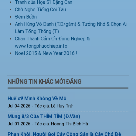
Tranh của Họa Sĩ Đặng Can
Chờ Nghe Tiếng Còi Tàu
Đêm Buồn
Anh Hùng Vô Danh (T.D/gâm) & Tưởng Nhớ & Chọn Ai
Làm Tổng Thống (T)
Chân Thành Cảm Ơn Đồng Nghiệp &
www.tongphuochiep.info
Noel 2015 & New Year 2016 !
NHỮNG TIN KHÁC MỚI ĐĂNG
Huế ơi! Mình Không Về Mô
Jul 04 2026
- Tác giả: Lê Huy Trử
Mùng 8/3 Của THÍM TÍM (Đ.Văn)
Jul 01 2026
- Tác giả: Hoàng Thị Bích Hà
Phan Khôi, Người Gọi Cây Cộng Sản là Cây Chó Đẻ