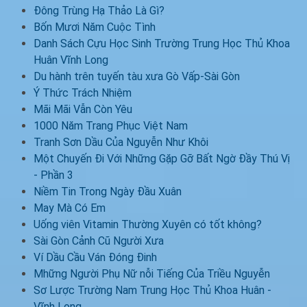
Đông Trùng Hạ Thảo Là Gì?
Bốn Mươi Năm Cuộc Tình
Danh Sách Cựu Học Sinh Trường Trung Học Thủ Khoa
Huân Vĩnh Long
Du hành trên tuyến tàu xưa Gò Vấp-Sài Gòn
Ý Thức Trách Nhiệm
Mãi Mãi Vẫn Còn Yêu
1000 Năm Trang Phục Việt Nam
Tranh Sơn Dầu Của Nguyễn Như Khôi
Một Chuyến Đi Với Những Gặp Gỡ Bất Ngờ Đầy Thú Vị
- Phần 3
Niềm Tin Trong Ngày Đầu Xuân
May Mà Có Em
Uống viên Vitamin Thường Xuyên có tốt không?
Sài Gòn Cảnh Cũ Người Xưa
Ví Dầu Cầu Ván Đóng Đinh
Mhững Người Phụ Nữ nỗi Tiếng Của Triều Nguyễn
Sơ Lược Trường Nam Trung Học Thủ Khoa Huân -
Vĩnh Long