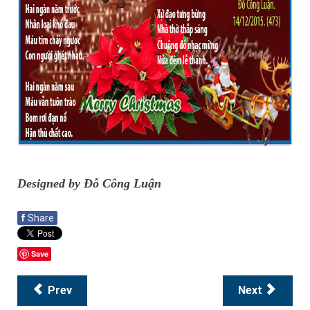
Designed by Đỗ Công Luận
f
Share
Save
Prev
Next