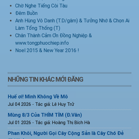
Chờ Nghe Tiếng Còi Tàu
Đêm Buồn
Anh Hùng Vô Danh (T.D/gâm) & Tưởng Nhớ & Chọn Ai
Làm Tổng Thống (T)
Chân Thành Cảm Ơn Đồng Nghiệp &
www.tongphuochiep.info
Noel 2015 & New Year 2016 !
NHỮNG TIN KHÁC MỚI ĐĂNG
Huế ơi! Mình Không Về Mô
Jul 04 2026
- Tác giả: Lê Huy Trử
Mùng 8/3 Của THÍM TÍM (Đ.Văn)
Jul 01 2026
- Tác giả: Hoàng Thị Bích Hà
Phan Khôi, Người Gọi Cây Cộng Sản là Cây Chó Đẻ