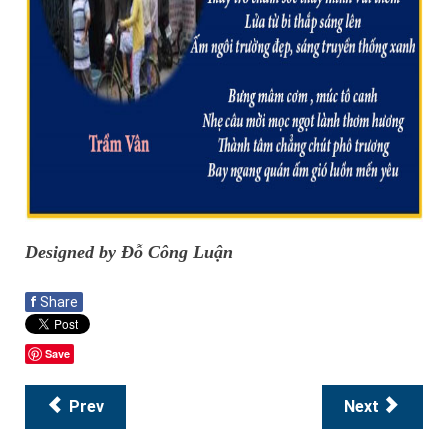
Designed by Đỗ Công Luận
f
Share
Save
Prev
Next