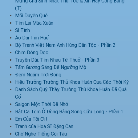
Mừng Cha Sinh Nhật Thứ 100 & Xin Hãy Công Bằng
(T)
Mối Duyên Quê
Tìm Lại Mùa Xuân
Si Tình
Áo Dài Tím Huế
Bộ Tranh Việt Nam Anh Hùng Dân Tộc - Phần 2
Chim Dòng Dọc
Truyện Dài: Tìm Nhau Từ Thuở - Phần 3
Tấm Gương Sáng Để Ngưỡng Mộ
Đêm Ngắm Trời Đông
Hiệu Trưởng Trường Thủ Khoa Huân Qua Các Thời Kỳ
Danh Sách Quý Thầy Trường Thủ Khoa Huân Đã Quá
Cố
Saigon Một Thời Để Nhớ
Bắt Cá Tôm Ở Đồng Bằng Sông Cửu Long - Phần 1
Em Của Tôi Ơi !
Tranh của Họa Sĩ Đặng Can
Chờ Nghe Tiếng Còi Tàu