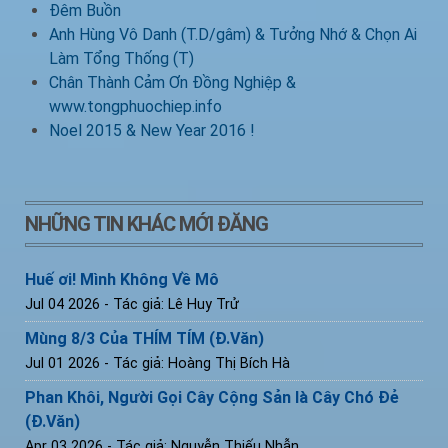
Đêm Buồn
Anh Hùng Vô Danh (T.D/gâm) & Tưởng Nhớ & Chọn Ai
Làm Tổng Thống (T)
Chân Thành Cảm Ơn Đồng Nghiệp &
www.tongphuochiep.info
Noel 2015 & New Year 2016 !
NHỮNG TIN KHÁC MỚI ĐĂNG
Huế ơi! Mình Không Về Mô
Jul 04 2026
- Tác giả: Lê Huy Trử
Mùng 8/3 Của THÍM TÍM (Đ.Văn)
Jul 01 2026
- Tác giả: Hoàng Thị Bích Hà
Phan Khôi, Người Gọi Cây Cộng Sản là Cây Chó Đẻ
(Đ.Văn)
Apr 03 2026
- Tác giả: Nguyễn Thiếu Nhẫn