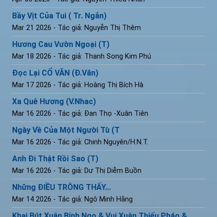
Bầy Vịt Của Tui ( Tr. Ngắn)
Mar 21 2026
- Tác giả: Nguyễn Thị Thêm
Hương Cau Vườn Ngoại (T)
Mar 18 2026
- Tác giả: Thanh Song Kim Phú
Đọc Lại CỔ VĂN (Đ.Văn)
Mar 17 2026
- Tác giả: Hoàng Thị Bích Hà
Xa Quê Hương (V.Nhac)
Mar 16 2026
- Tác giả: Đan Thọ -Xuân Tiên
Ngày Về Của Một Người Tù (T
Mar 16 2026
- Tác giả: Chinh Nguyên/H.N.T.
Anh Đi Thật Rồi Sao (T)
Mar 16 2026
- Tác giả: Dư Thị Diễm Buồn
Những ĐIỀU TRÔNG THẤY...
Mar 14 2026
- Tác giả: Ngô Minh Hằng
Khai Bút Xuân Bính Ngọ & Vui Xuân Thiếu Pháo &