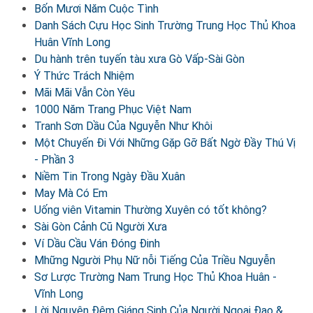
Bốn Mươi Năm Cuộc Tình
Danh Sách Cựu Học Sinh Trường Trung Học Thủ Khoa
Huân Vĩnh Long
Du hành trên tuyến tàu xưa Gò Vấp-Sài Gòn
Ý Thức Trách Nhiệm
Mãi Mãi Vẫn Còn Yêu
1000 Năm Trang Phục Việt Nam
Tranh Sơn Dầu Của Nguyễn Như Khôi
Một Chuyến Đi Với Những Gặp Gỡ Bất Ngờ Đầy Thú Vị
- Phần 3
Niềm Tin Trong Ngày Đầu Xuân
May Mà Có Em
Uống viên Vitamin Thường Xuyên có tốt không?
Sài Gòn Cảnh Cũ Người Xưa
Ví Dầu Cầu Ván Đóng Đinh
Mhững Người Phụ Nữ nỗi Tiếng Của Triều Nguyễn
Sơ Lược Trường Nam Trung Học Thủ Khoa Huân -
Vĩnh Long
Lời Nguyện Đêm Giáng Sinh Của Người Ngoại Đạo &