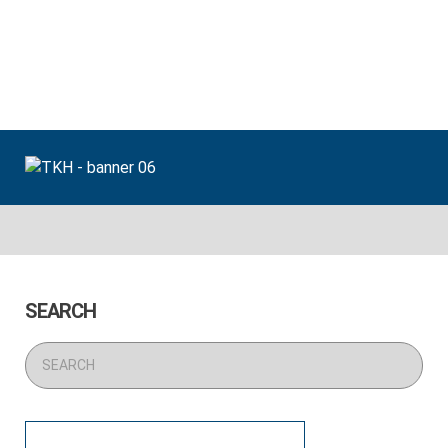
Home
Cộng Tác Viên
Thông Báo
Tin Vui
Tin Buồn
Guestbook
UniKey
Liên lạc
SEARCH