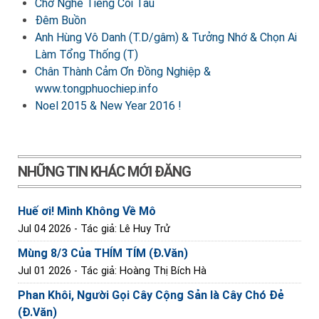
Chờ Nghe Tiếng Còi Tàu
Đêm Buồn
Anh Hùng Vô Danh (T.D/gâm) & Tưởng Nhớ & Chọn Ai
Làm Tổng Thống (T)
Chân Thành Cảm Ơn Đồng Nghiệp &
www.tongphuochiep.info
Noel 2015 & New Year 2016 !
NHỮNG TIN KHÁC MỚI ĐĂNG
Huế ơi! Mình Không Về Mô
Jul 04 2026
- Tác giả: Lê Huy Trử
Mùng 8/3 Của THÍM TÍM (Đ.Văn)
Jul 01 2026
- Tác giả: Hoàng Thị Bích Hà
Phan Khôi, Người Gọi Cây Cộng Sản là Cây Chó Đẻ
(Đ.Văn)