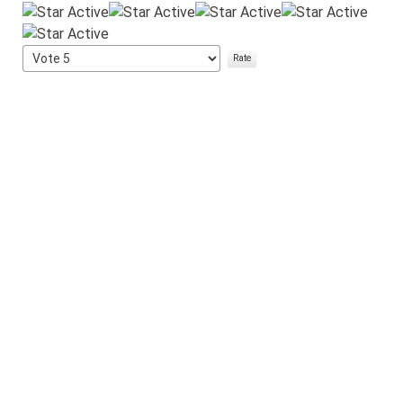
User
Rating:
5
/
5
Please
Rate